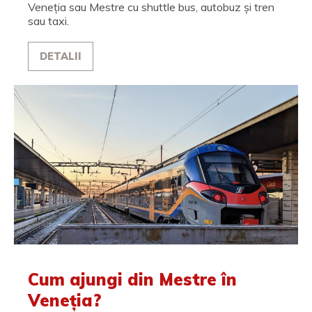
Veneția sau Mestre cu shuttle bus, autobuz și tren
sau taxi.
DETALII
Cum ajungi din Mestre în
Veneția?