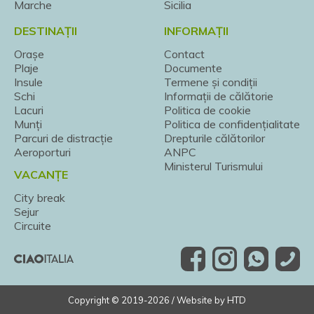
Marche
Sicilia
DESTINAȚII
INFORMAȚII
Orașe
Contact
Plaje
Documente
Insule
Termene și condiții
Schi
Informații de călătorie
Lacuri
Politica de cookie
Munți
Politica de confidențialitate
Parcuri de distracție
Drepturile călătorilor
Aeroporturi
ANPC
Ministerul Turismului
VACANȚE
City break
Sejur
Circuite
Copyright © 2019-2026 / Website by
HTD