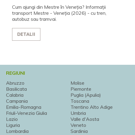
Cum ajungi din Mestre în Veneția? Informații
transport Mestre - Veneția (2026) - cu tren,
autobuz sau tramvai.
DETALII
REGIUNI
Abruzzo
Molise
Basilicata
Piemonte
Calabria
Puglia (Apulia)
Campania
Toscana
Emilia-Romagna
Trentino Alto Adige
Friuli-Venezia Giulia
Umbria
Lazio
Valle d'Aosta
Liguria
Veneto
Lombardia
Sardinia