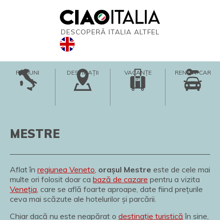
DESCOPERĂ ITALIA ALTFEL
REGIUNI
DESTINAȚII
VACANȚE
RENT-A-CAR
MESTRE
Aflat în
regiunea Veneto
,
orașul Mestre
este de cele mai
multe ori folosit doar ca
bază de cazare
pentru a vizita
Veneția
, care se află foarte aproape, date fiind prețurile
ceva mai scăzute ale hotelurilor și parcării.
Chiar dacă nu este neapărat o
destinație turistică
în sine,