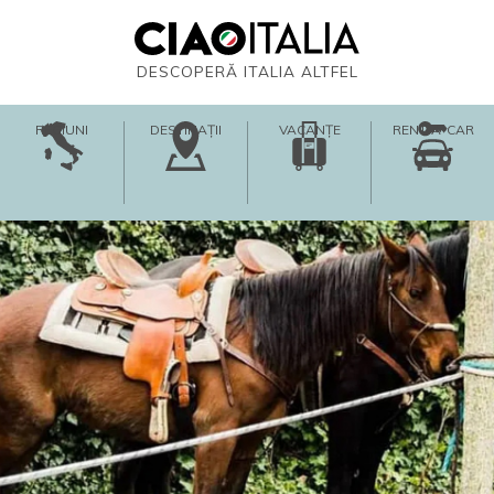
DESCOPERĂ ITALIA ALTFEL
REGIUNI
DESTINAȚII
VACANȚE
RENT-A-CAR