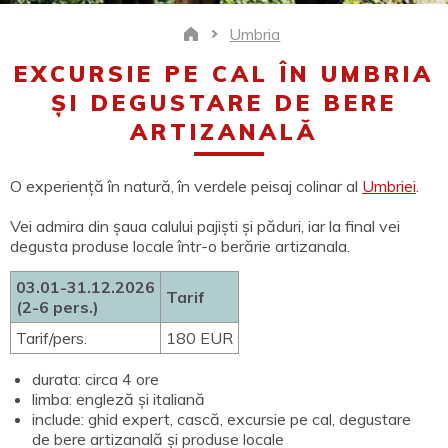
Umbria
Home
EXCURSIE PE CAL ÎN UMBRIA
ȘI DEGUSTARE DE BERE
ARTIZANALĂ
O experiență în natură, în verdele peisaj colinar al
Umbriei
.
Vei admira din șaua calului pajiști și păduri, iar la final vei
degusta produse locale într-o berărie artizanala.
03.01-31.12.2026
Tarif
(2-6 pers.)
Tarif/pers.
180 EUR
durata: circa 4 ore
limba: engleză și italiană
include: ghid expert, cască, excursie pe cal, degustare
de bere artizanală și produse locale