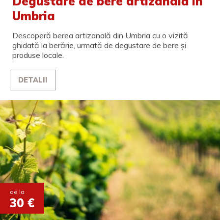
Degustare de bere artizanală în
Umbria
Descoperă berea artizanală din Umbria cu o vizită
ghidată la berărie, urmată de degustare de bere și
produse locale.
DETALII
de la
30 €