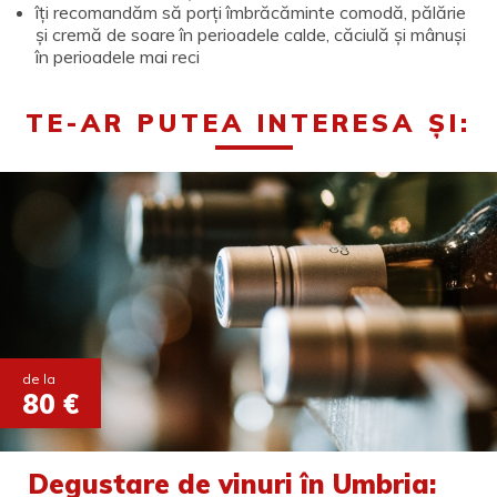
îți recomandăm să porți îmbrăcăminte comodă, pălărie
și cremă de soare în perioadele calde, căciulă și mânuși
în perioadele mai reci
TE-AR PUTEA INTERESA ȘI:
de la
80 €
Degustare de vinuri în Umbria: