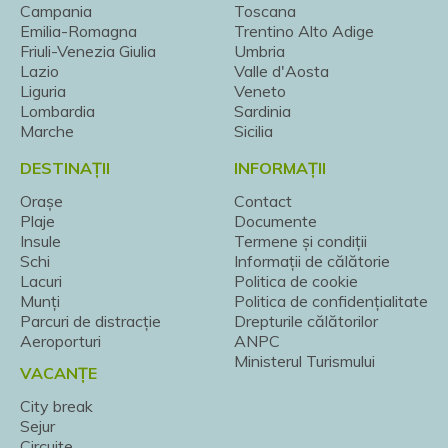
Campania
Toscana
Emilia-Romagna
Trentino Alto Adige
Friuli-Venezia Giulia
Umbria
Lazio
Valle d'Aosta
Liguria
Veneto
Lombardia
Sardinia
Marche
Sicilia
DESTINAȚII
INFORMAȚII
Orașe
Contact
Plaje
Documente
Insule
Termene și condiții
Schi
Informații de călătorie
Lacuri
Politica de cookie
Munți
Politica de confidențialitate
Parcuri de distracție
Drepturile călătorilor
Aeroporturi
ANPC
Ministerul Turismului
VACANȚE
City break
Sejur
Circuite