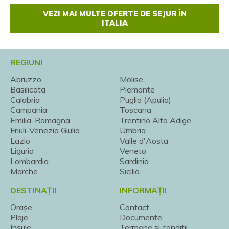
VEZI MAI MULTE OFERTE DE SEJUR ÎN
ITALIA
REGIUNI
Abruzzo
Molise
Basilicata
Piemonte
Calabria
Puglia (Apulia)
Campania
Toscana
Emilia-Romagna
Trentino Alto Adige
Friuli-Venezia Giulia
Umbria
Lazio
Valle d'Aosta
Liguria
Veneto
Lombardia
Sardinia
Marche
Sicilia
DESTINAȚII
INFORMAȚII
Orașe
Contact
Plaje
Documente
Insule
Termene și condiții