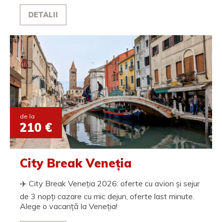
DETALII
de la
210 €
City Break Veneția
✈️ City Break Veneția 2026: oferte cu avion și sejur
de 3 nopți cazare cu mic dejun, oferte last minute.
Alege o vacanță la Veneția!