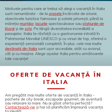
Motivele pentru care ar trebui să alegi o vacanță în Italia
sunt nenumărate - de la
orașele
încărcate de istorie,
obiectivele turistice faimoase și satele pitorești, până la
măreția
munților
,
lacurile
spectaculoase sau
stațiunile de
litoral
și de
schi
. Pe lângă diversitatea incredibilă a
peisajelor, Italia te răsfață cu o gastronomie intrată în
Patrimoniul Mondial UNESCO și cu vinuri de top, oferind o
experiență senzorială completă. În plus, cele mai multe
destinații din Italia
sunt ușor accesibile, atât cu avionul,
cât și cu mașina. Alege așadar Italia pentru următoarele
tale vacanțe!
OFERTE DE VACANȚĂ ÎN
ITALIA
Am pregătit mai multe oferte de vacanță în Italia -
pachete de city break, escapade gourmet, de aventură
sau relaxare la mare. Nu ai găsit oferta perfectă?
Contactează-ne
și hai să planificăm împreună vacanța
ta ideală!