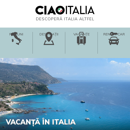
DESCOPERĂ ITALIA ALTFEL
REGIUNI
DESTINAȚII
VACANȚE
RENT-A-CAR
VACANȚĂ ÎN ITALIA