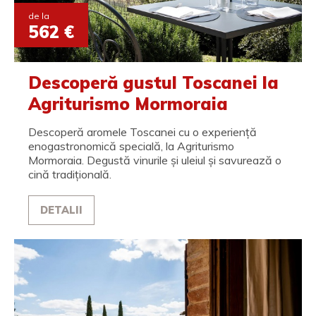
de la
562 €
Descoperă gustul Toscanei la
Agriturismo Mormoraia
Descoperă aromele Toscanei cu o experiență
enogastronomică specială, la Agriturismo
Mormoraia. Degustă vinurile și uleiul și savurează o
cină tradițională.
DETALII