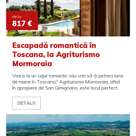
de la
817 €
Escapadă romantică în
Toscana, la Agriturismo
Mormoraia
Visezi la un sejur romantic sau vrei să-ți petreci luna
de miere în Toscana? Agriturismo Mormoraia, aflat
în apropiere de San Gimignano, este locul perfect.
DETALII