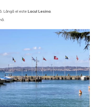
tă. Lângă el este
Lacul Lesina
.
mă.