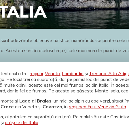
ITALIA
le sunt adevărate obiective turistice, numărându-se printre cele m
rd. Acestea sunt în același timp și cele mai mari din punct de ved
 teritoriul a trei
regiuni
:
Veneto
,
Lombardia
și
Trentino-Alto Adig
eția. Pe locul trei ca suprafață, dar pe primul loc din punct de v
 multe opinii, acesta este cel mai frumos lac din Italia. În aceea
nord, dar la fel de frumos. Pe acesta se găsește Monte Isola, c
iemonte și
Lago di Braies
, un mic lac alpin cu ape verzi, situat 
 Croce
din Veneto și
Cavazzo
, în
regiunea Friuli Venezia Giulia
.
no
, al patrulea ca suprafață din țară. Pe malul său este Castigli
 și
orășele din Italia
.