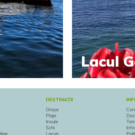
Lacul 
DESTINAȚII
INF
Orașe
Con
Plaje
Doc
Insule
Term
Schi
Info
dige
Lacuri
Poli