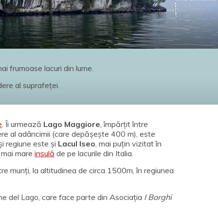
ai frumoase lacuri din lume.
ere al suprafeței.
e
. Îi urmează
Lago Maggiore
, împărțit între
edere al adâncimii (care depășește 400 m), este
și regiune este și
Lacul Iseo
, mai puțin vizitat în
ea mai mare
insulă
de pe lacurile din Italia.
între munți, la altitudinea de circa 1500m, în regiunea
one del Lago, care face parte din Asociația
I Borghi