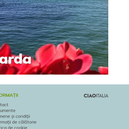
Garda
ORMAȚII
tact
umente
ene și condiții
rmații de călătorie
tica de cookie