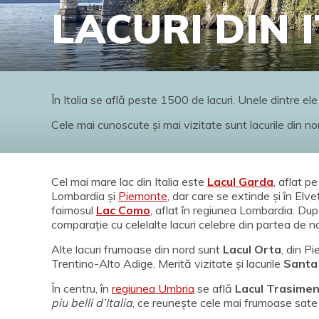
LACURI DIN 
În Italia se află peste 1500 de lacuri. Unele dintre e
Cele mai cunoscute și mai vizitate sunt lacurile din no
Cel mai mare lac din Italia este
Lacul Garda
, aflat pe
Lombardia și
Piemonte
, dar care se extinde și în Elv
faimosul
Lac Como
, aflat în regiunea Lombardia. După
comparație cu celelalte lacuri celebre din partea de 
Alte lacuri frumoase din nord sunt
Lacul Orta
, din P
Trentino-Alto Adige. Merită vizitate și lacurile
Santa
În centru, în
regiunea Umbria
se află
Lacul Trasime
piu belli d’Italia
, ce reunește cele mai frumoase sate