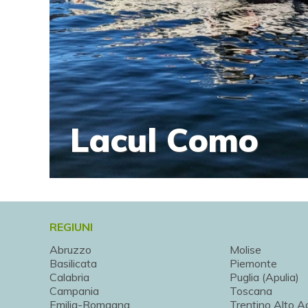
Lacul Como
REGIUNI
Abruzzo
Molise
Basilicata
Piemonte
Calabria
Puglia (Apulia)
Campania
Toscana
Emilia-Romagna
Trentino Alto A