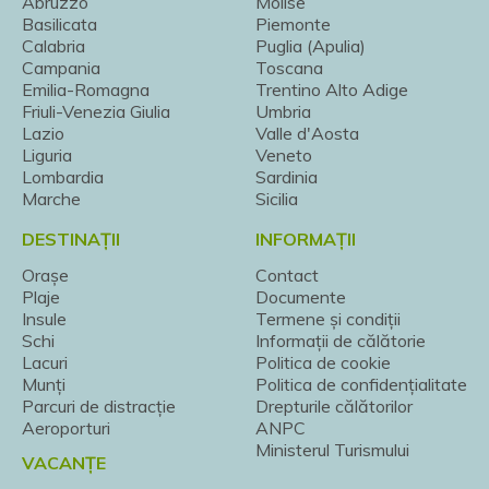
Abruzzo
Molise
Basilicata
Piemonte
Calabria
Puglia (Apulia)
Campania
Toscana
Emilia-Romagna
Trentino Alto Adige
Friuli-Venezia Giulia
Umbria
Lazio
Valle d'Aosta
Liguria
Veneto
Lombardia
Sardinia
Marche
Sicilia
DESTINAȚII
INFORMAȚII
Orașe
Contact
Plaje
Documente
Insule
Termene și condiții
Schi
Informații de călătorie
Lacuri
Politica de cookie
Munți
Politica de confidențialitate
Parcuri de distracție
Drepturile călătorilor
Aeroporturi
ANPC
Ministerul Turismului
VACANȚE