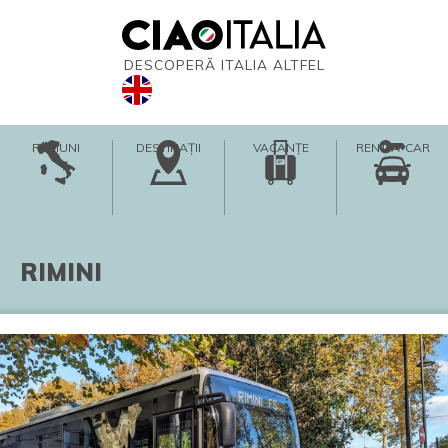
DESCOPERĂ ITALIA ALTFEL
REGIUNI
DESTINAȚII
VACANȚE
RENT-A-CAR
RIMINI