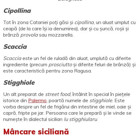
Cipollina
Tot în zona Cataniei poți găsi și
cipollina
, un aluat umplut cu
ceapă (de la care își ia denumirea), dar și cu șuncă, roșii și
brânză
provola
sau mozzarella.
Scaccia
Scaccia
este un fel de ruladă din aluat, umplută cu diferite
ingrediente (precum
prosciutto
și diferite feluri de brânză) și
este caracteristică pentru zona Ragusa.
Stigghiole
Un alt preparat de
street food
, întâlnit în special în piețele
istorice din
Palermo
, poartă numele de
stigghiole
. Este
vorba despre un fel de frigărui din intestine de miel, oaie și
capră, fripte pe jar. Persoana care le prepară și le vinde se
numește în dialectul sicilian
lu stigghiularu
.
Mâncare siciliană