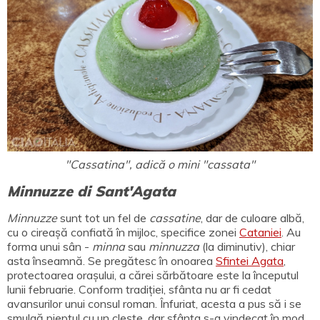
"Cassatina", adică o mini "cassata"
Minnuzze di Sant'Agata
Minnuzze
sunt tot un fel de
cassatine
, dar de culoare albă,
cu o cireașă confiată în mijloc, specifice zonei
Cataniei
. Au
forma unui sân -
minna
sau
minnuzza
(la diminutiv), chiar
asta înseamnă. Se pregătesc în onoarea
Sfintei Agata
,
protectoarea orașului, a cărei sărbătoare este la începutul
lunii februarie. Conform tradiției, sfânta nu ar fi cedat
avansurilor unui consul roman. Înfuriat, acesta a pus să i se
smulgă pieptul cu un clește, dar sfânta s-a vindecat în mod