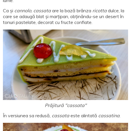
lume.
Ca și
cannolo
,
cassata
are la bază brânza
ricotta
dulce, la
care se adaugă blat și marțipan, obținându-se un desert în
tonuri pastelate, decorat cu fructe confiate.
Prăjitură "cassata"
În versiunea sa redusă,
cassata
este alintată
cassatina
.