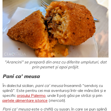
"Arancini" se prepară din orez cu diferite umpluturi, dat
prin pesmet și apoi prăjit.
Pani ca’ meusa
În dialectul sicilian,
pani ca' meusa
înseamnă "sendviș cu
splină". Este pentru cei mai aventuroși într-ale mâncării și e
specific
orașului Palermo
, unde îl poți găsi pe străzi și prin
piețele alimentare istorice
(
mercati
).
Pani ca' meusa
este o chiflă cu susan, în care se pun splină