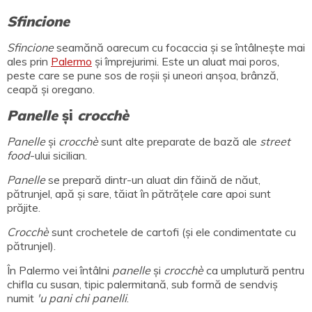
Sfincione
Sfincione
seamănă oarecum cu focaccia și se întâlnește mai
ales prin
Palermo
și împrejurimi. Este un aluat mai poros,
peste care se pune sos de roșii și uneori anșoa, brânză,
ceapă și oregano.
Panelle
și
crocchè
Panelle
și
crocchè
sunt alte preparate de bază ale
street
food
-ului sicilian.
Panelle
se prepară dintr-un aluat din făină de năut,
pătrunjel, apă și sare, tăiat în pătrățele care apoi sunt
prăjite.
Crocchè
sunt crochetele de cartofi (și ele condimentate cu
pătrunjel).
În Palermo vei întâlni
panelle
și
crocchè
ca umplutură pentru
chifla cu susan, tipic palermitană, sub formă de sendviș
numit
'u pani chi panelli
.