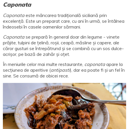
Caponata
Caponata
este mâncarea tradițională siciliană prin
excelență. Este un preparat care, cu ani în urmă, se întâlnea
îndeosebi în casele oamenilor sărmani.
Caponata
se prepară în general doar din legume - vinete
prăjite, tulpini de țelină, roșii, ceapă, măsline și capere, ale
căror gusturi se întrepătrund și se combină cu un sos dulce-
acrișor, pe bază de zahăr și oțet.
În meniurile celor mai multe restaurante,
caponata
apare la
secțiunea de aperitive (
antipasti
), dar ea poate fi și un fel în
sine. Se consumă de obicei rece.