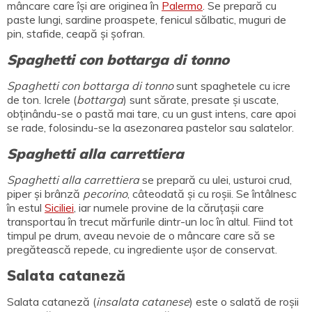
mâncare care își are originea în
Palermo
. Se prepară cu
paste lungi, sardine proaspete, fenicul sălbatic, muguri de
pin, stafide, ceapă și șofran.
Spaghetti con bottarga di tonno
Spaghetti con bottarga di tonno
sunt spaghetele cu icre
de ton. Icrele (
bottarga
) sunt sărate, presate și uscate,
obținându-se o pastă mai tare, cu un gust intens, care apoi
se rade, folosindu-se la asezonarea pastelor sau salatelor.
Spaghetti alla carrettiera
Spaghetti alla carrettiera
se prepară cu ulei, usturoi crud,
piper și brânză
pecorino
, câteodată și cu roșii. Se întâlnesc
în estul
Siciliei
, iar numele provine de la căruțașii care
transportau în trecut mărfurile dintr-un loc în altul. Fiind tot
timpul pe drum, aveau nevoie de o mâncare care să se
pregătească repede, cu ingrediente ușor de conservat.
Salata cataneză
Salata cataneză (
insalata catanese
) este o salată de roșii