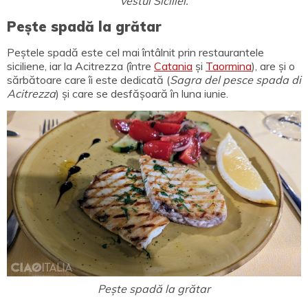
vestul Siciliei.
Pește spadă la grătar
Peștele spadă este cel mai întâlnit prin restaurantele
siciliene, iar la Acitrezza (între
Catania
și
Taormina
), are și o
sărbătoare care îi este dedicată (
Sagra del pesce spada di
Acitrezza
) și care se desfășoară în luna iunie.
Pește spadă la grătar