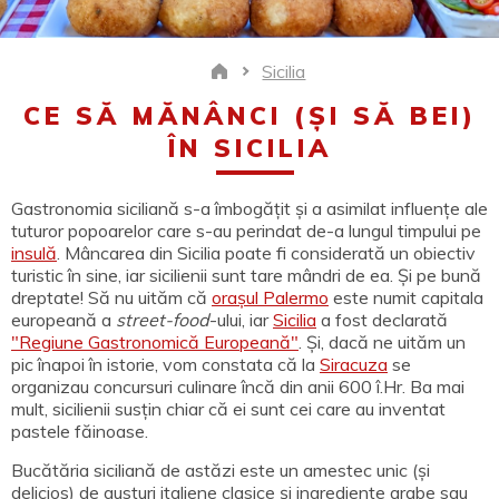
Sicilia
Home
CE SĂ MĂNÂNCI (ȘI SĂ BEI)
ÎN SICILIA
Gastronomia siciliană s-a îmbogățit și a asimilat influențe ale
tuturor popoarelor care s-au perindat de-a lungul timpului pe
insulă
. Mâncarea din Sicilia poate fi considerată un obiectiv
turistic în sine, iar sicilienii sunt tare mândri de ea. Și pe bună
dreptate! Să nu uităm că
orașul Palermo
este numit capitala
europeană a
street-food
-ului, iar
Sicilia
a fost declarată
"Regiune Gastronomică Europeană"
. Și, dacă ne uităm un
pic înapoi în istorie, vom constata că la
Siracuza
se
organizau concursuri culinare încă din anii 600 î.Hr. Ba mai
mult, sicilienii susțin chiar că ei sunt cei care au inventat
pastele făinoase.
Bucătăria siciliană de astăzi este un amestec unic (și
delicios) de gusturi italiene clasice și ingrediente arabe sau