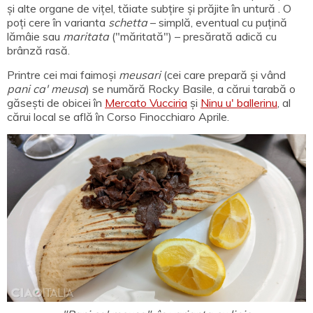
și alte organe de vițel, tăiate subțire și prăjite în untură . O
poți cere în varianta
schetta
– simplă, eventual cu puțină
lămâie sau
maritata
("măritată") – presărată adică cu
brânză rasă.
Printre cei mai faimoși
meusari
(cei care prepară și vând
pani ca' meusa
) se numără Rocky Basile, a cărui tarabă o
găsești de obicei în
Mercato Vucciria
și
Ninu u' ballerinu
, al
cărui local se află în Corso Finocchiaro Aprile.