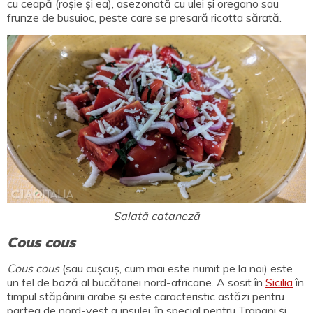
cu ceapă (roșie și ea), asezonată cu ulei și oregano sau
frunze de busuioc, peste care se presară ricotta sărată.
Salată cataneză
Cous cous
Cous cous
(sau cușcuș, cum mai este numit pe la noi) este
un fel de bază al bucătariei nord-africane. A sosit în
Sicilia
în
timpul stăpânirii arabe și este caracteristic astăzi pentru
partea de nord-vest a insulei, în special pentru Trapani și