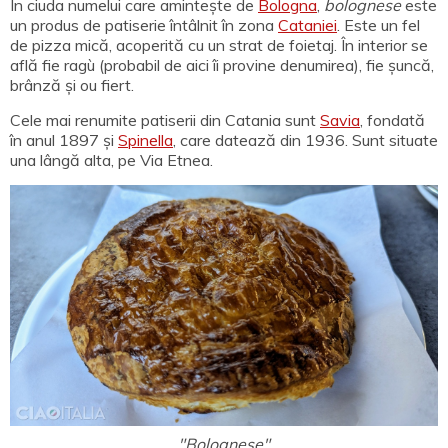
În ciuda numelui care amintește de
Bologna
,
bolognese
este
un produs de patiserie întâlnit în zona
Cataniei
. Este un fel
de pizza mică, acoperită cu un strat de foietaj. În interior se
află fie ragù (probabil de aici îi provine denumirea), fie șuncă,
brânză și ou fiert.
Cele mai renumite patiserii din Catania sunt
Savia
, fondată
în anul 1897 și
Spinella
, care datează din 1936. Sunt situate
una lângă alta, pe Via Etnea.
"Bolognese"