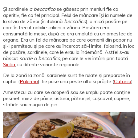
Și sardinele
a beccafico
se găsesc prin meniuri fie ca
aperitiv, fie ca fel principal. Felul de mâncare își ia numele de
la silvia de zăvoi (în italiană
beccafico
), o mică pasăre pe
care în trecut nobilii sicilieni o vânau. Pasărea era
consumată la mese, după ce era umplută cu un amestec de
organe. Era un fel de mâncare pe care oamenii din popor nu
și-l permiteau și pe care au încercat să-l imite, folosind, în loc
de pasăre, sardinele, care le erau la îndemână. Astfel s-au
născut
sarde a beccafico
, pe care le vei întâlni prin toată
Sicilia
, cu diferite variante regionale.
De la zonă la zonă, sardinele sunt fie rulate și preparate în
cuptor (
Palermo
), fie puse una peste alta și prăjite (
Catania
).
Amestecul cu care se acoperă sau se umplu poate conține
pesmet, miez de pâine, usturoi, pătrunjel, cașcaval, capere,
stafide sau muguri de pin.