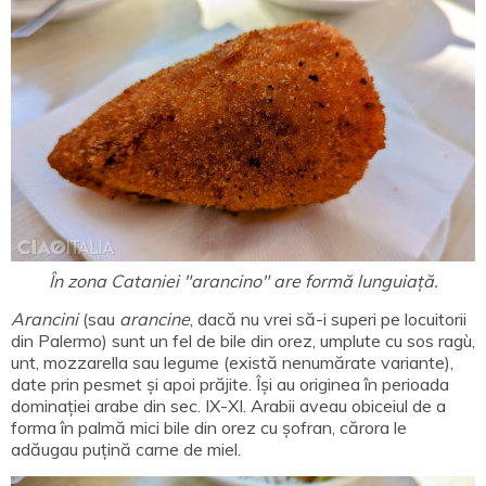
În zona Cataniei "arancino" are formă lunguiață.
Arancini
(sau
arancine
, dacă nu vrei să-i superi pe locuitorii
din Palermo) sunt un fel de bile din orez, umplute cu sos ragù,
unt, mozzarella sau legume (există nenumărate variante),
date prin pesmet și apoi prăjite. Își au originea în perioada
dominației arabe din sec. IX-XI. Arabii aveau obiceiul de a
forma în palmă mici bile din orez cu șofran, cărora le
adăugau puțină carne de miel.