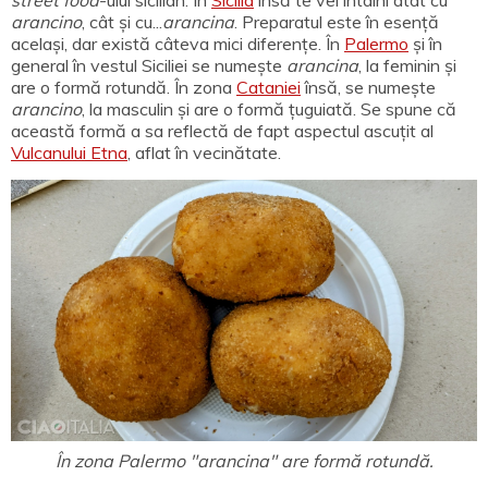
street food
-ului sicilian. În
Sicilia
însă te vei întâlni atât cu
arancino
, cât și cu...
arancina
. Preparatul este în esență
același, dar există câteva mici diferențe. În
Palermo
și în
general în vestul Siciliei se numește
arancina
, la feminin și
are o formă rotundă. În zona
Cataniei
însă, se numește
arancino
, la masculin și are o formă țuguiată. Se spune că
această formă a sa reflectă de fapt aspectul ascuțit al
Vulcanului Etna
, aflat în vecinătate.
În zona Palermo "arancina" are formă rotundă.