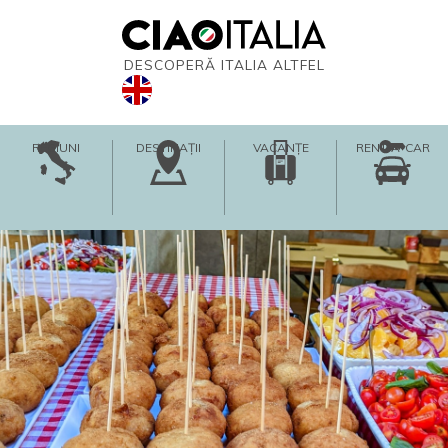
DESCOPERĂ ITALIA ALTFEL
REGIUNI
DESTINAȚII
VACANȚE
RENT-A-CAR