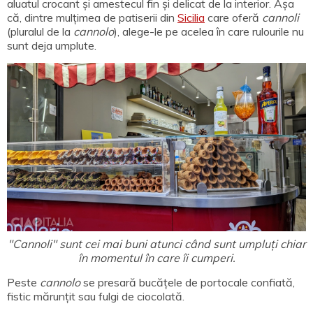
aluatul crocant și amestecul fin și delicat de la interior. Așa
că, dintre mulțimea de patiserii din
Sicilia
care oferă
cannoli
(pluralul de la
cannolo
), alege-le pe acelea în care rulourile nu
sunt deja umplute.
"Cannoli" sunt cei mai buni atunci când sunt umpluți chiar
în momentul în care îi cumperi.
Peste
cannolo
se presară bucățele de portocale confiată,
fistic mărunțit sau fulgi de ciocolată.