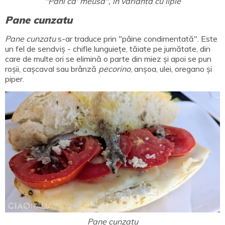
"Pani ca' meusa", în varianta cu lipie
Pane cunzatu
Pane cunzatu
s-ar traduce prin "pâine condimentată". Este
un fel de sendviș - chifle lunguiețe, tăiate pe jumătate, din
care de multe ori se elimină o parte din miez și apoi se pun
roșii, cașcaval sau brânză
pecorino
, anșoa, ulei, oregano și
piper.
Pane cunzatu