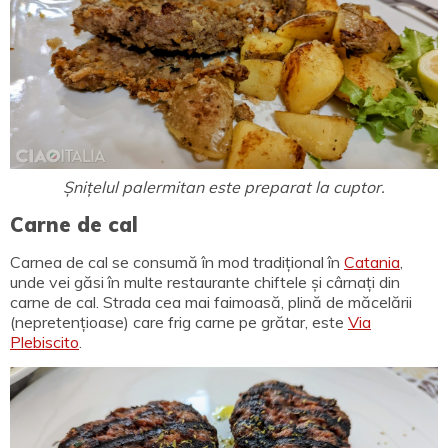
Șnițelul palermitan este preparat la cuptor.
Carne de cal
Carnea de cal se consumă în mod tradițional în
Catania
,
unde vei găsi în multe restaurante chiftele
și cârnați
din
carne de cal.
Strada cea mai faimoasă, plină de măcelării
(nepretențioase) care frig carne pe grătar, este
Via
Plebiscito
.