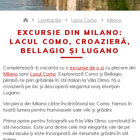
Lombardia
Lacul Como
Milano
Home
EXCURSIE DIN MILANO:
LACUL COMO, CROAZIERĂ,
BELLAGIO ȘI LUGANO
Completează-ți vacanța cu o
excursie de o zi
cu plecare din
Milano
spre
Lacul Como
. Explorează Como și Bellagio,
plimbă-te prin grădinile în stil italian la Villa Olmo, fă o
croazieră pe lac și descoperă elegantul oraș elvețian
Lugano.
Vei pleca din Milano către încântătorul lac Como, faimos în
toată lumea pentru frumoasele sale vile și grădini.
Prima oprire pentru fotografii va fi la Villa Olmo, construită în
stil neoclasic. Este una dintre cele mai elegante vile de pe
malul lacului și este înconjurată de minunate grădini în stil
italian.