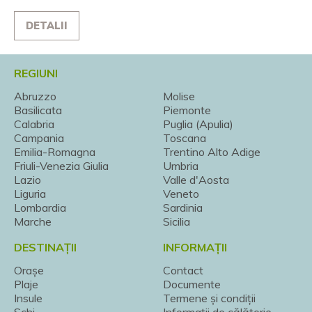
DETALII
REGIUNI
Abruzzo
Molise
Basilicata
Piemonte
Calabria
Puglia (Apulia)
Campania
Toscana
Emilia-Romagna
Trentino Alto Adige
Friuli-Venezia Giulia
Umbria
Lazio
Valle d'Aosta
Liguria
Veneto
Lombardia
Sardinia
Marche
Sicilia
DESTINAȚII
INFORMAȚII
Orașe
Contact
Plaje
Documente
Insule
Termene și condiții
Schi
Informații de călătorie