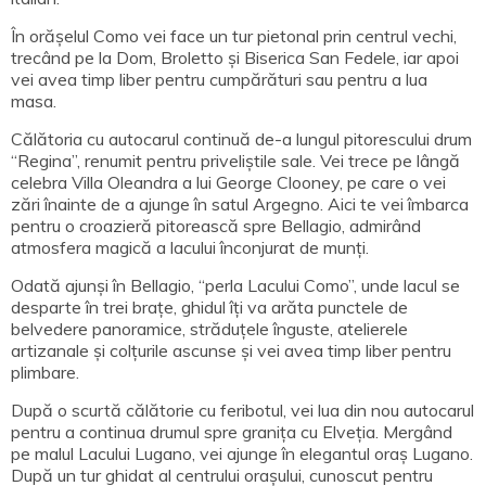
În orășelul Como vei face un tur pietonal prin centrul vechi,
trecând pe la Dom, Broletto și Biserica San Fedele, iar apoi
vei avea timp liber pentru cumpărături sau pentru a lua
masa.
Călătoria cu autocarul continuă de-a lungul pitorescului drum
“Regina”, renumit pentru priveliștile sale. Vei trece pe lângă
celebra Villa Oleandra a lui George Clooney, pe care o vei
zări înainte de a ajunge în satul Argegno. Aici te vei îmbarca
pentru o croazieră pitorească spre Bellagio, admirând
atmosfera magică a lacului înconjurat de munți.
Odată ajunși în Bellagio, “perla Lacului Como”, unde lacul se
desparte în trei brațe, ghidul îți va arăta punctele de
belvedere panoramice, străduțele înguste, atelierele
artizanale și colțurile ascunse și vei avea timp liber pentru
plimbare.
După o scurtă călătorie cu feribotul, vei lua din nou autocarul
pentru a continua drumul spre granița cu Elveția. Mergând
pe malul Lacului Lugano, vei ajunge în elegantul oraș Lugano.
După un tur ghidat al centrului orașului, cunoscut pentru