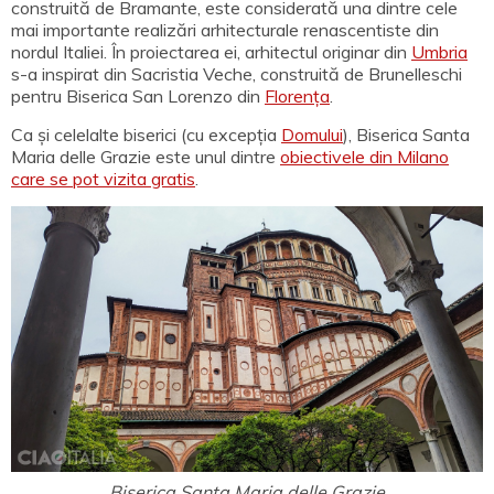
construită de Bramante, este considerată una dintre cele
mai importante realizări arhitecturale renascentiste din
nordul Italiei. În proiectarea ei, arhitectul originar din
Umbria
s-a inspirat din Sacristia Veche, construită de Brunelleschi
pentru Biserica San Lorenzo din
Florența
.
Ca și celelalte biserici (cu excepția
Domului
), Biserica Santa
Maria delle Grazie este unul dintre
obiectivele din Milano
care se pot vizita gratis
.
Biserica Santa Maria delle Grazie