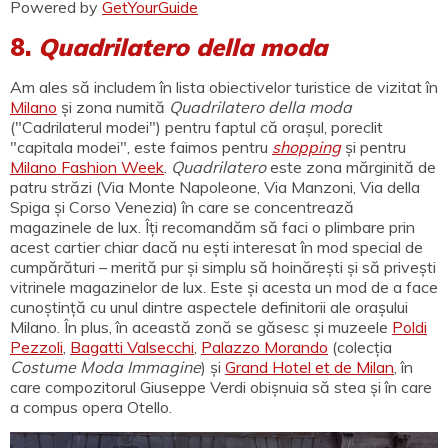
Powered by
GetYourGuide
8.
Quadrilatero della moda
Am ales să includem în lista obiectivelor turistice de vizitat în
Milano
și zona numită
Quadrilatero della moda
("Cadrilaterul modei") pentru faptul că orașul, poreclit
"capitala modei", este faimos pentru
shopping
și pentru
Milano Fashion Week
.
Quadrilatero
este zona mărginită de
patru străzi (Via Monte Napoleone, Via Manzoni, Via della
Spiga și Corso Venezia) în care se concentrează
magazinele de lux. Îți recomandăm să faci o plimbare prin
acest cartier chiar dacă nu ești interesat în mod special de
cumpărături – merită pur și simplu să hoinărești și să privești
vitrinele magazinelor de lux. Este și acesta un mod de a face
cunoștință cu unul dintre aspectele definitorii ale orașului
Milano. În plus, în această zonă se găsesc și muzeele
Poldi
Pezzoli
,
Bagatti Valsecchi
,
Palazzo Morando
(colecția
Costume Moda Immagine
) și
Grand Hotel et de Milan
, în
care compozitorul Giuseppe Verdi obișnuia să stea și în care
a compus opera Otello.