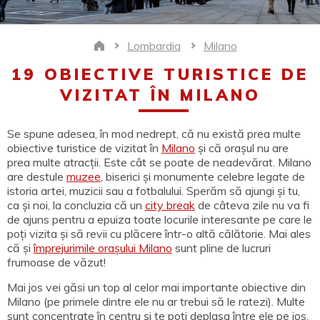
Lombardia
Milano
Home
19 OBIECTIVE TURISTICE DE
VIZITAT ÎN MILANO
Se spune adesea, în mod nedrept, că nu există prea multe
obiective turistice de vizitat în
Milano
și că orașul nu are
prea multe atracții. Este cât se poate de neadevărat. Milano
are destule
muzee
, biserici și monumente celebre legate de
istoria artei, muzicii sau a fotbalului. Sperăm să ajungi și tu,
ca și noi, la concluzia că un
city break
de câteva zile nu va fi
de ajuns pentru a epuiza toate locurile interesante pe care le
poți vizita și să revii cu plăcere într-o altă călătorie. Mai ales
că și
împrejurimile orașului Milano
sunt pline de lucruri
frumoase de văzut!
Mai jos vei găsi un top al celor mai importante obiective din
Milano (pe primele dintre ele nu ar trebui să le ratezi). Multe
sunt concentrate în centru și te poți deplasa între ele pe jos.