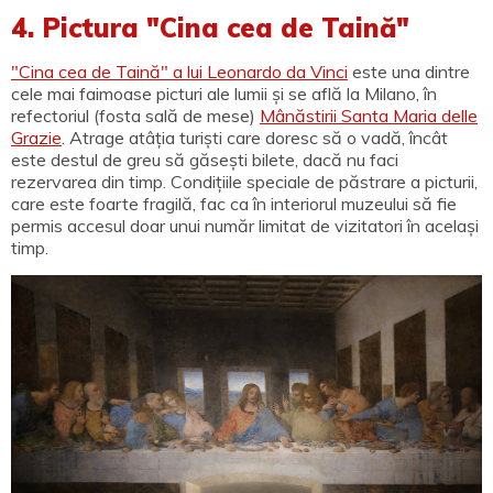
4. Pictura "Cina cea de Taină"
"Cina cea de Taină" a lui Leonardo da Vinci
este una dintre
cele mai faimoase picturi ale lumii și se află la Milano, în
refectoriul (fosta sală de mese)
Mânăstirii Santa Maria delle
Grazie
. Atrage atâția turiști care doresc să o vadă, încât
este destul de greu să găsești bilete, dacă nu faci
rezervarea din timp. Condițiile speciale de păstrare a picturii,
care este foarte fragilă, fac ca în interiorul muzeului să fie
permis accesul doar unui număr limitat de vizitatori în același
timp.