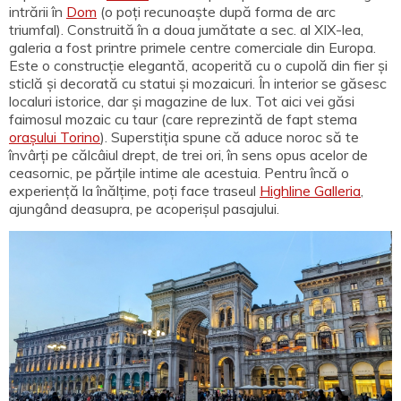
intrării în
Dom
(o poți recunoaște după forma de arc
triumfal). Construită în a doua jumătate a sec. al XIX-lea,
galeria a fost printre primele centre comerciale din Europa.
Este o construcție elegantă, acoperită cu o cupolă din fier și
sticlă și decorată cu statui și mozaicuri. În interior se găsesc
localuri istorice, dar și magazine de lux. Tot aici vei găsi
faimosul mozaic cu taur (care reprezintă de fapt stema
orașului Torino
). Superstiția spune că aduce noroc să te
învârți pe călcâiul drept, de trei ori, în sens opus acelor de
ceasornic, pe părțile intime ale acestuia. Pentru încă o
experiență la înălțime, poți face traseul
Highline Galleria
,
ajungând deasupra, pe acoperișul pasajului.