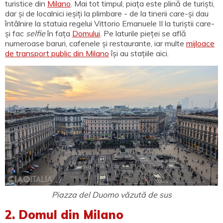
turistice din
Milano
. Mai tot timpul, piața este plină de turiști,
dar și de localnici ieșiți la plimbare - de la tinerii care-și dau
întâlnire la statuia regelui Vittorio Emanuele II la turiștii care-
și fac
selfie
în fața
Domului
. Pe laturile pieței se află
numeroase baruri, cafenele și restaurante, iar multe
mijloace
de transport public din Milano
își au stațiile aici.
Piazza del Duomo văzută de sus
2. Domul din Milano