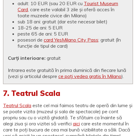
adult: 10 EUR (sau 20 EUR cu
Tourist Museum
Card
, care este valabil 3 zile și oferă acces în
toate muzeele civice din Milano)
sub 18 ani: gratuit (dar este necesar bilet)
18-25 de ani: 5 EUR
peste 65 de ani: 5 EUR
posesori de
card YesMilano City Pass
: gratuit (în
funcție de tipul de card)
Curți interioare:
gratuit
Intrarea este gratuită în prima duminică din fiecare lună
(vezi și articolul despre
ce poți vedea gratis în Milano
).
7. Teatrul Scala
Teatrul Scala
este cel mai faimos teatru de operă din lume și
se poate vizita (muzeul și sala de spectacole) pe cont
propriu sau cu o vizită ghidată. Te sfătuim ca înainte să
alegi ziua și ora vizitei să verifici
aici
care este momentul în
care te poți bucura de cea mai bună vizibilitate a sălii. Dacă
vrei să asiști la un spectacol, cumpără biletele din timp!