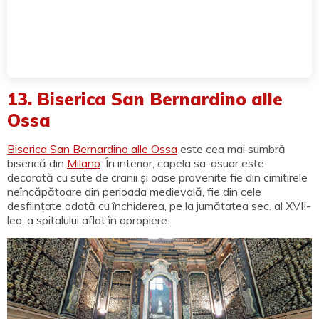
13. Biserica San Bernardino alle
Ossa
Biserica San Bernardino alle Ossa
este cea mai sumbră
biserică din
Milano
. În interior, capela sa-osuar este
decorată cu sute de cranii și oase provenite fie din cimitirele
neîncăpătoare din perioada medievală, fie din cele
desființate odată cu închiderea, pe la jumătatea sec. al XVII-
lea, a spitalului aflat în apropiere.