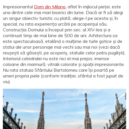
Impresionantul
Dom din Milano
, aflat în mijlocul pieței, este
una dintre cele mai mari biserici din lume. Dacă ar fi să alegi
un singur obiectiv turistic cu plată, alege-l pe acesta și, în
special, nu rata experiența urcării pe acoperișul său.
Construcția Domului a început prin sec. al XIV-lea și a
continuat timp de mai bine de 500 de ani. Arhitectura sa
este spectaculoasă, etalând o mulțime de turle gotice și de
statui ale unor personaje mai vechi sau mai noi (vezi dacă
reușești să găsești, pe acoperiș, statuile celor patru pugiliști).
Interiorul catedralei nu este nici el mai prejos: imense
coloane din marmură, vitralii colorate și spații impresionante.
Nu rata statuia Sfântului Bartolomeu care își poartă pe
umeri propria piele (conform tradiției, sfântul a fost jupuit de
viu).