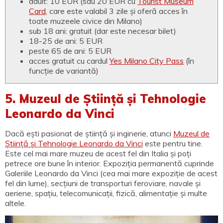
adult: 10 EUR (sau 20 EUR cu
Tourist Museum
Card
, care este valabil 3 zile și oferă acces în
toate muzeele civice din Milano)
sub 18 ani: gratuit (dar este necesar bilet)
18-25 de ani: 5 EUR
peste 65 de ani: 5 EUR
acces gratuit cu cardul
Yes Milano City Pass
(în
funcție de variantă)
5. Muzeul de Știință și Tehnologie
Leonardo da Vinci
Dacă ești pasionat de știință și inginerie, atunci
Muzeul de
Știință și Tehnologie Leonardo da Vinci
este pentru tine.
Este cel mai mare muzeu de acest fel din Italia și poți
petrece ore bune în interior. Expoziția permanentă cuprinde
Galeriile Leonardo da Vinci (cea mai mare expoziție de acest
fel din lume), secțiuni de transporturi feroviare, navale și
aeriene, spațiu, telecomunicații, fizică, alimentație și multe
altele.