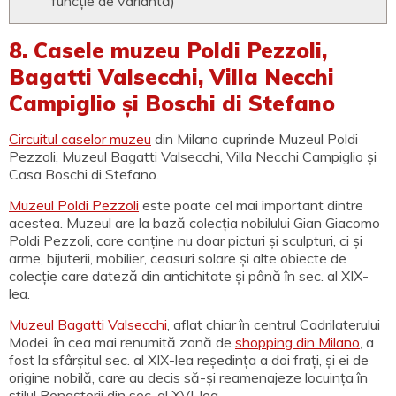
funcție de variantă)
8. Casele muzeu Poldi Pezzoli,
Bagatti Valsecchi, Villa Necchi
Campiglio și Boschi di Stefano
Circuitul caselor muzeu
din Milano cuprinde Muzeul Poldi
Pezzoli, Muzeul Bagatti Valsecchi, Villa Necchi Campiglio și
Casa Boschi di Stefano.
Muzeul Poldi Pezzoli
este poate cel mai important dintre
acestea. Muzeul are la bază colecția nobilului Gian Giacomo
Poldi Pezzoli, care conține nu doar picturi și sculpturi, ci și
arme, bijuterii, mobilier, ceasuri solare și alte obiecte de
colecție care dateză din antichitate și până în sec. al XIX-
lea.
Muzeul Bagatti Valsecchi
, aflat chiar în centrul Cadrilaterului
Modei, în cea mai renumită zonă de
shopping din Milano
, a
fost la sfârșitul sec. al XIX-lea reședința a doi frați, și ei de
origine nobilă, care au decis să-și reamenajeze locuința în
stilul Renașterii din sec. al XVI-lea.