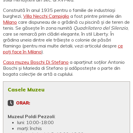
Construită în anul 1935 pentru o familie de industriași
burghezi,
Villa Necchi Campiglio
a fost printre primele din
Milano
care dispuneau de o grădină cu piscină și de teren de
tenis. Se găsește în zona numită
Quadrilatero del Silenzio
,
care se remarcă prin clădiri elegante, în stil Liberty. În
grădina uneia dintre ele trăiește o colonie de păsări
flamingo (pentru mai multe detalii, vezi articolul despre
ce
poți face în Milano
).
Casa muzeu Boschi Di Stefano
a aparținut soților Antonio
Boschi și Marieda di Stefano și adăpostește o parte din
bogata colecție de artă a cuplului.
Casele Muzeu
ORAR:
Muzeul Poldi Pezzoli
:
luni: 10:00-18:00
marți: închis