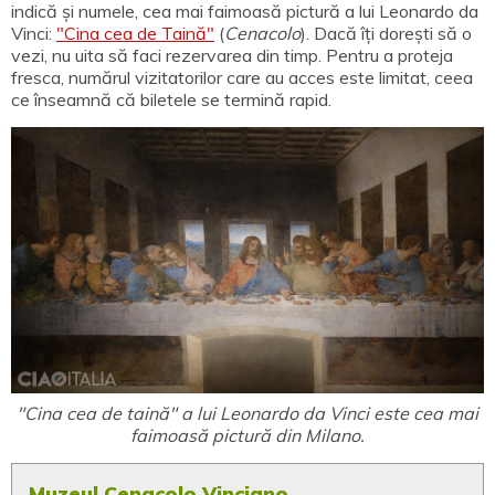
indică și numele, cea mai faimoasă pictură a lui Leonardo da
Vinci:
"Cina cea de Taină"
(
Cenacolo
). Dacă îți dorești să o
vezi, nu uita să faci rezervarea din timp. Pentru a proteja
fresca, numărul vizitatorilor care au acces este limitat, ceea
ce înseamnă că biletele se termină rapid.
"Cina cea de taină" a lui Leonardo da Vinci este cea mai
faimoasă pictură din Milano.
Muzeul Cenacolo Vinciano