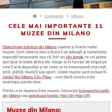
Lombardia
Milano
Home
CELE MAI IMPORTANTE 11
MUZEE DIN MILANO
Obiectivele turistice din Milano
cuprind și foarte multe
muzee. Sunt câteva zeci (cărora li se adaugă și numeroase
expoziții temporare) așa că, într-un
city break
, te vei putea
opri doar la unele dintre ele. Alege-le în funcție de timpul pe
care îl ai la dispoziție și de ceea ce te interesează mai mult:
artă, știință, muzică sau sport. Unele muzee sunt incluse în
cardul Yes Milano City Pass
- vezi dacă acesta este
avantajos pentru tine.
Pentru a te deplasa între muzee, folosește
transportul public
din Milano
sau
autobuzul turistic Hop On-Hop Off
.
Muzee din Milano: