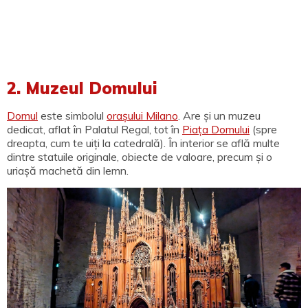
2. Muzeul Domului
Domul
este simbolul
orașului Milano
. Are și un muzeu
dedicat, aflat în Palatul Regal, tot în
Piața Domului
(spre
dreapta, cum te uiți la catedrală). În interior se află multe
dintre statuile originale, obiecte de valoare, precum și o
uriașă machetă din lemn.