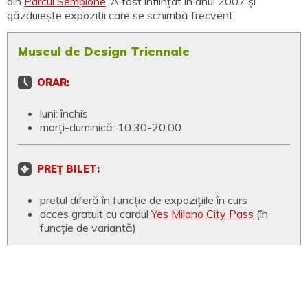
din
Parcul Sempione
. A fost înființat în anul 2007 și
găzduiește expoziții care se schimbă frecvent.
Museul de Design Triennale
ORAR:
luni: închis
marți-duminică: 10:30-20:00
PREȚ BILET:
prețul diferă în funcție de expozițiile în curs
acces gratuit cu cardul
Yes Milano City Pass
(în
funcție de variantă)