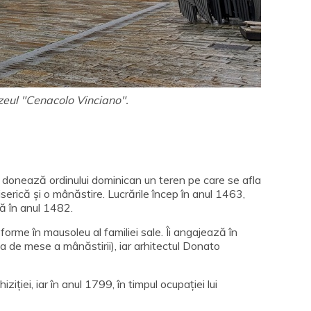
zeul "Cenacolo Vinciano".
 donează ordinului dominican un teren pe care se afla
serică și o mânăstire. Lucrările încep în anul 1463,
ază în anul 1482.
forme în mausoleu al familiei sale. Îi angajează în
ala de mese a mânăstirii), iar arhitectul Donato
ției, iar în anul 1799, în timpul ocupației lui