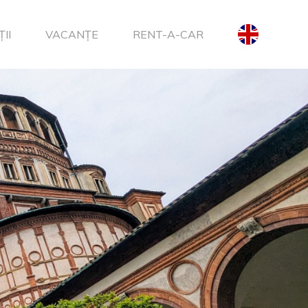
II
VACANȚE
RENT-A-CAR