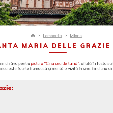
Lombardia
Milano
Home
ANTA MARIA DELLE GRAZIE
rimul rând pentru
pictura "Cina cea de taină"
, aflată în fosta s
serica este foarte frumoasă și merită o vizită în sine, fiind una di
azie: