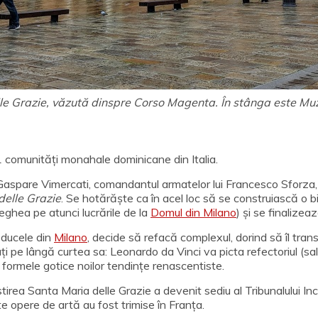
le Grazie, văzută dinspre Corso Magenta. În stânga este Mu
1 comunități monahale dominicane din Italia.
 Gaspare Vimercati, comandantul armatelor lui Francesco Sforza,
delle Grazie
. Se hotărăște ca în acel loc să se construiască o bi
eghea pe atunci lucrările de la
Domul din Milano
) și se finalize
, ducele din
Milano
, decide să refacă complexul, dorind să îl trans
lați pe lângă curtea sa: Leonardo da Vinci va picta refectoriul (s
formele gotice noilor tendințe renascentiste.
ea Santa Maria delle Grazie a devenit sediu al Tribunalului Inchizi
 opere de artă au fost trimise în Franța.