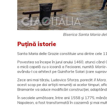
Biserica Santa Maria del
Puțină istorie
Santa Maria delle Grazie constituie una dintre cele 1
Povestea sa începe în jurul anului 1460, atunci când
o mică capelă cu o icoană a Fecioarei, numită
Maria 
avându-l ca arhitect pe Guiniforte Solari (care suprav
Zece ani mai târziu, Ludovico Sforza, poreclit
Il Moro
acest scop pe doi artiști renumiți ai acelor timpuri, af
Bramante va aduce modificări construcției, adaptând 
În secolele următoare, între anii 1558 și 1775, mânăstir
Napoleon, a fost transformată în cazarmă și mai multe