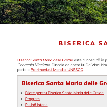
BISERICA S
Biserica Santa Maria delle Grazie
este cunoscută în p
Cenacolo Vinciano
. Dincolo de opera lui Da Vinci, bi
parte a
Patrimoniului Mondial UNESCO
.
Biserica Santa Maria delle Gr
Bilete pentru Biserica Santa Maria delle Grazie
Program
Puțină istorie