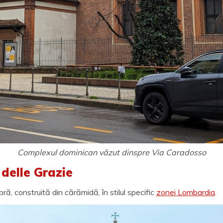
Complexul dominican văzut dinspre Via Caradosso
 delle Grazie
ră, construită din cărămidă, în stilul specific
zonei Lombardia
.