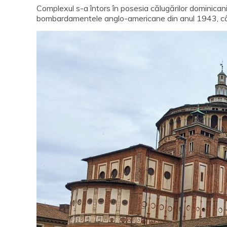
Complexul s-a întors în posesia călugărilor dominicani
bombardamentele anglo-americane din anul 1943, când 