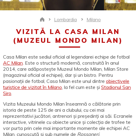
Lombardia
Milano
Home
VIZITĂ LA CASA MILAN
(MUZEUL MONDO MILAN)
Casa Milan este sediul oficial al legendarei echipe de fotbal
AC Milan
. Este o structură modernă, construită în anul
2014, care adăpostește Muzeul Mondo Milan, Milan Store
(magazinul oficial al echipei), dar și un bistro. Pentru
pasionații de fotbal, Casa Milan este unul dintre
obiectivele
turistice de vizitat în Milano
, la fel cum este și
Stadionul San
Siro
.
Vizita Muzeului Mondo Milan înseamnă o călătorie prin
istoria de peste 125 de ani a clubului, cu cei mai
reprezentativi jucători, antrenori și președinți ai săi. Ecranele
interactive, vitrinele cu obiecte unice și colecția de trofee te
vor purta prin cele mai importante momente ale echipei AC
Milan, cunoscută și sub numele de
Rossoneri
.