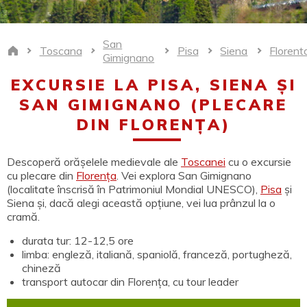
San
Toscana
Pisa
Siena
Florent
Home
Gimignano
EXCURSIE LA PISA, SIENA ȘI
SAN GIMIGNANO (PLECARE
DIN FLORENȚA)
Descoperă orășelele medievale ale
Toscanei
cu o excursie
cu plecare din
Florența
. Vei explora San Gimignano
(localitate înscrisă în Patrimoniul Mondial UNESCO),
Pisa
și
Siena și, dacă alegi această opțiune, vei lua prânzul la o
cramă.
durata tur: 12-12,5 ore
limba: engleză, italiană, spaniolă, franceză, portugheză,
chineză
transport autocar din Florența, cu tour leader