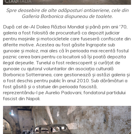
Spre deosebire de alte adăposturi antiaeriene, cele din
Galleria Borbonica dispuneau de toalete.
După cel de-Al Doilea Război Mondial și până prin anii '70,
galeria a fost folosită de procuratură ca depozit judiciar
pentru mașinile și motocicletele care fuseseră confiscate din
diferite motive. Acestea au fost găsite îngropate sub
gunoaie și moloz, mai ales că în perioada mai recentă fostul
paznic cerea bani pentru ca locuitorii să își poată depozita
ilegal deșeurile. Tunelul a fost redescoperit și curățat de
gunoaie cu ajutorul voluntarilor din asociația culturală
Borbonica Sotterranea, care gestionează și astăzi galeria și
a fost deschis pentru public în anul 2010. Sub dărâmături a
fost găsită și o statuie din perioada fascistă,
reprezentându-l pe Aurelio Padovani, fondatorul partidului
fascist din Napoli.