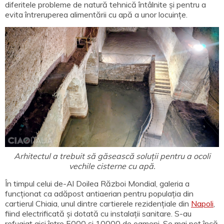
diferitele probleme de natură tehnică întâlnite și pentru a
evita întreruperea alimentării cu apă a unor locuințe.
Arhitectul a trebuit să găsească soluții pentru a ocoli
vechile cisterne cu apă.
În timpul celui de-Al Doilea Război Mondial, galeria a
funcționat ca adăpost antiaerian pentru populația din
cartierul Chiaia, unul dintre cartierele rezidențiale din
Napoli
,
fiind electrificată și dotată cu instalații sanitare. S-au
refugiat aici între 5000 și 10000 de oameni. Se mai pot încă