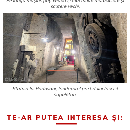
Pe lângă mașini, poți vedea și mai multe motociclete și
scutere vechi.
Statuia lui Padovani, fondatorul partidului fascist
napoletan.
TE-AR PUTEA INTERESA ȘI: