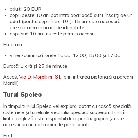
adulți: 20 EUR
copiii peste 10 ani pot intra doar dacă sunt însoțiți de un
adult (pentru copiii între 10 și 15 ani este necesară
prezentarea unui act de identitate)
copii sub 10 ani: nu este permis accesul
Program:
vineri-duminică: orele 10:00, 12:00, 15:00 și 17:00
Durată: 1 oră și 25 de minute
Acces:
Via D. Morelli nr. 61
(prin intrarea pietonală a parcării
Morelli)
Turul Speleo
În timpul turului Speleo vei explora, dotat cu cască specială,
cisternele și tunelurile vechiului apeduct subteran. Turul în
limba engleză este disponibil doar pentru grupuri și este
necesar un număr minim de participanți.
Preț: