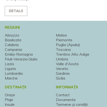
DETALII
REGIUNI
Abruzzo
Molise
Basilicata
Piemonte
Calabria
Puglia (Apulia)
Campania
Toscana
Emilia-Romagna
Trentino Alto Adige
Friuli-Venezia Giulia
Umbria
Lazio
Valle d'Aosta
Liguria
Veneto
Lombardia
Sardinia
Marche
Sicilia
DESTINAȚII
INFORMAȚII
Orașe
Contact
Plaje
Documente
Insule
Termene și condiții