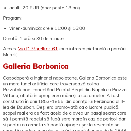
adulți: 20 EUR (doar peste 18 ani)
Program:
vineri-duminică: orele 11:00 și 16:00
Durată: 1 oră și 30 de minute
Acces:
Via D. Morelli nr. 61
(prin intrarea pietonală a parcării
Morelli)
Galleria Borbonica
Capodoperă a ingineriei napoletane, Galleria Borbonica este
un mare tunel artificial care traversează colina
Pizzofalcone, conectând Palatul Regal din Napoli cu Piazza
Vittoria, aflată în apropierea mării și a cazarmelor. A fost
construită în anii 1853-1855, din dorința lui Ferdinand al II-
lea de Bourbon. Deși era promovată ca o lucrare publică,
scopul real era de fapt acela de a avea un pasaj secret care
să-i permită regelui să fugă spre mare în caz de pericol, dar
și pentru ca armata să poată ajunge ușor la reședința sa,
având în vedere mai ales mișcările revoluționare de la 1848.