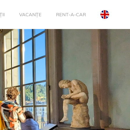
II
VACANȚE
RENT-A-CAR