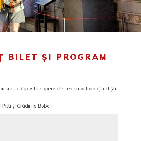
EȚ BILET ȘI PROGRAM
ău sunt adăpostite opere ale celor mai faimoși artiști
l Pitti și Grădinile Boboli.