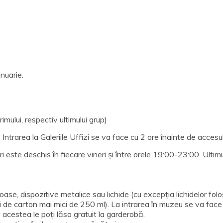
nuarie.
mului, respectiv ultimului grup)
Intrarea la Galeriile Uffizi se va face cu 2 ore înainte de accesul
 este deschis în fiecare vineri și între orele 19:00-23:00. Ultimu
ăioase, dispozitive metalice sau lichide (cu excepția lichidelor fol
utii de carton mai mici de 250 ml). La intrarea în muzeu se va face
acestea le poți lăsa gratuit la garderobă.