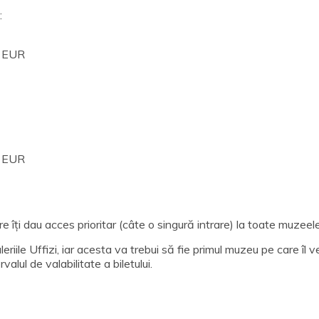
:
0 EUR
6 EUR
 îți dau acces prioritar (câte o singură intrare) la toate muzeele (G
leriile Uffizi, iar acesta va trebui să fie primul muzeu pe care îl
valul de valabilitate a biletului.