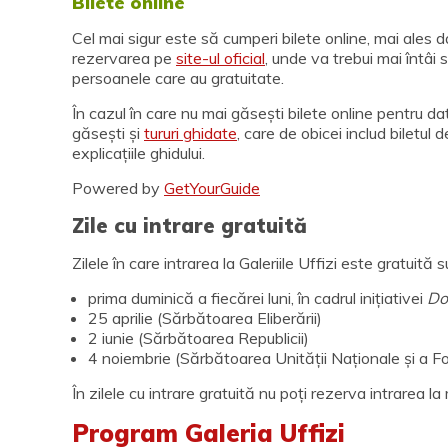
Bilete online
Cel mai sigur este să cumperi bilete online, mai ales d
rezervarea pe
site-ul oficial
, unde va trebui mai întâi s
persoanele care au gratuitate.
În cazul în care nu mai găsești bilete online pentru dat
găsești și
tururi ghidate
, care de obicei includ biletul 
explicațiile ghidului.
Powered by
GetYourGuide
Zile cu intrare gratuită
Zilele în care intrarea la Galeriile Uffizi este gratuită s
prima duminică a fiecărei luni, în cadrul inițiativei
Do
25 aprilie (Sărbătoarea Eliberării)
2 iunie (Sărbătoarea Republicii)
4 noiembrie (Sărbătoarea Unității Naționale și a F
În zilele cu intrare gratuită nu poți rezerva intrarea l
Program Galeria Uffizi