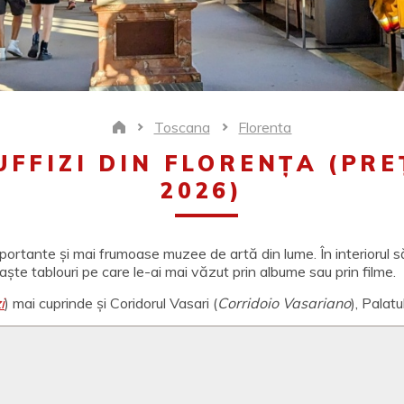
Toscana
Florenta
Home
UFFIZI DIN FLORENȚA (PR
2026)
portante și mai frumoase muzee de artă din lume. În interiorul s
aște tablouri pe care le-ai mai văzut prin albume sau prin filme.
i
) mai cuprinde și Coridorul Vasari (
Corridoio Vasariano
), Palatu