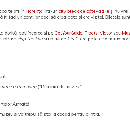
acă te afli în
Florența
într-un
city break de câteva zile
și nu vrei 
ă îți faci un cont, iar apoi să alegi data și ora vizitei. Biletele s
a dorită, poți încerca și pe
GetYourGuide
,
Tiqets
,
Viator
sau
Mu
de intrare
skip the line
și un tur de 1,5-2 ore pe la cele mai importa
unt:
menica al museo
("Duminica la muzeu")
orțelor Armate)
a muzeu și va trebui să stai la coadă pentru a intra.