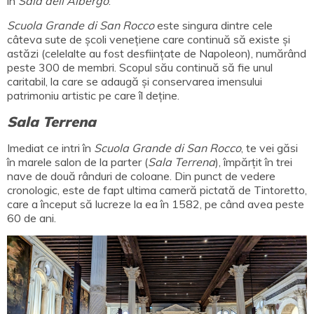
în
Sala dell'Albergo
.
Scuola Grande di San Rocco
este singura dintre cele
câteva sute de școli venețiene care continuă să existe și
astăzi (celelalte au fost desființate de Napoleon), numărând
peste 300 de membri. Scopul său continuă să fie unul
caritabil, la care se adaugă și conservarea imensului
patrimoniu artistic pe care îl deține.
Sala Terrena
Imediat ce intri în
Scuola Grande di San Rocco
, te vei găsi
în marele salon de la parter (
Sala Terrena
), împărțit în trei
nave de două rânduri de coloane. Din punct de vedere
cronologic, este de fapt ultima cameră pictată de Tintoretto,
care a început să lucreze la ea în 1582, pe când avea peste
60 de ani.