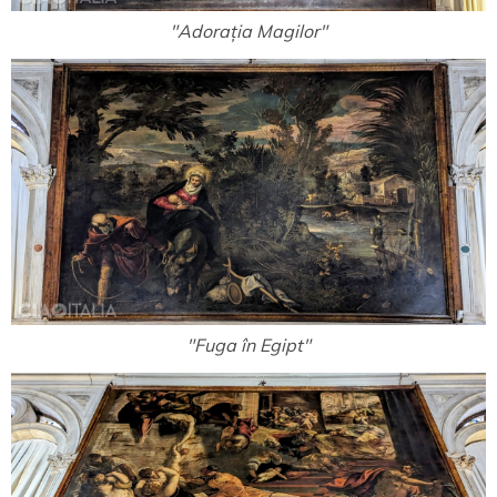
"Adorația Magilor"
"Fuga în Egipt"