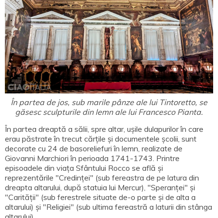
În partea de jos, sub marile pânze ale lui Tintoretto, se
găsesc sculpturile din lemn ale lui Francesco Pianta.
În partea dreaptă a sălii, spre altar, ușile dulapurilor în care
erau păstrate în trecut cărțile și documentele școlii, sunt
decorate cu 24 de basoreliefuri în lemn, realizate de
Giovanni Marchiori în perioada 1741-1743. Printre
episoadele din viața Sfântului Rocco se află și
reprezentările "Credinței" (sub fereastra de pe latura din
dreapta altarului, după statuia lui Mercur), "Speranței" și
"Carității" (sub ferestrele situate de-o parte și de alta a
altarului) și "Religiei" (sub ultima fereastră a laturii din stânga
altarului).