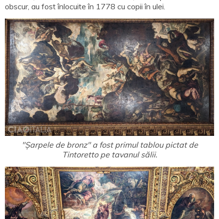
obscur, au fost înlocuite în 1778 cu copii în ulei.
"Șarpele de bronz" a fost primul tablou pictat de
Tintoretto pe tavanul sălii.