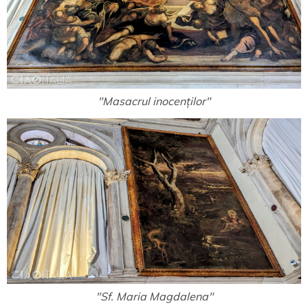
"Masacrul inocenților"
"Sf. Maria Magdalena"