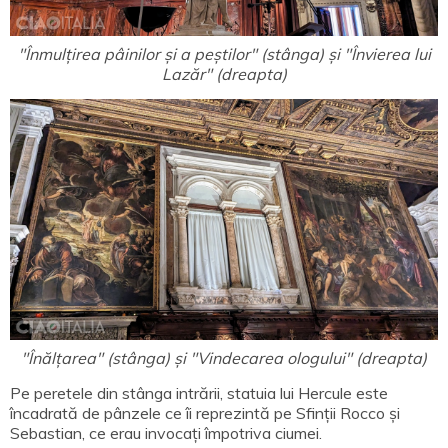
"Înmulțirea pâinilor și a peștilor" (stânga) și "Învierea lui
Lazăr" (dreapta)
"Înălțarea" (stânga) și "Vindecarea ologului" (dreapta)
Pe peretele din stânga intrării, statuia lui Hercule este
încadrată de pânzele ce îi reprezintă pe Sfinții Rocco și
Sebastian, ce erau invocați împotriva ciumei.