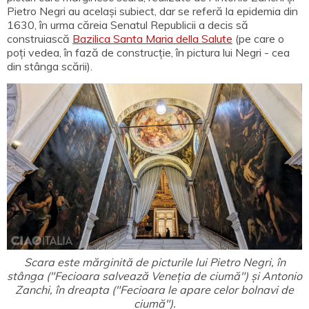
Pietro Negri au același subiect, dar se referă la epidemia din
1630, în urma căreia Senatul Republicii a decis să
construiască
Bazilica Santa Maria della Salute
(pe care o
poți vedea, în fază de construcție, în pictura lui Negri - cea
din stânga scării).
Scara este mărginită de picturile lui Pietro Negri, în
stânga ("Fecioara salvează Veneția de ciumă") și Antonio
Zanchi, în dreapta ("Fecioara le apare celor bolnavi de
ciumă").