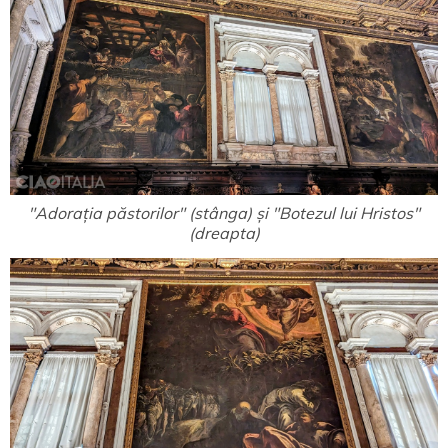
"Adorația păstorilor" (stânga) și "Botezul lui Hristos"
(dreapta)