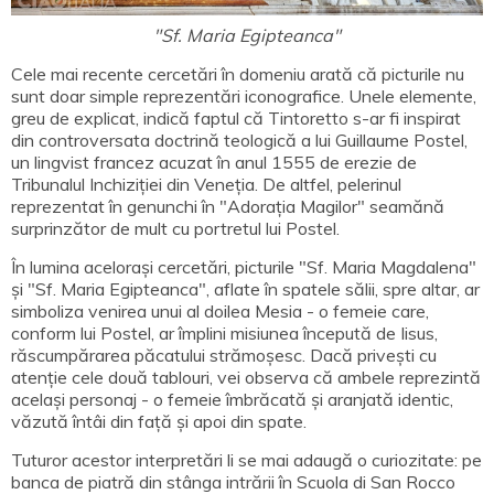
"Sf. Maria Egipteanca"
Cele mai recente cercetări în domeniu arată că picturile nu
sunt doar simple reprezentări iconografice. Unele elemente,
greu de explicat, indică faptul că Tintoretto s-ar fi inspirat
din controversata doctrină teologică a lui Guillaume Postel,
un lingvist francez acuzat în anul 1555 de erezie de
Tribunalul Inchiziției din Veneția. De altfel, pelerinul
reprezentat în genunchi în "Adorația Magilor" seamănă
surprinzător de mult cu portretul lui Postel.
În lumina acelorași cercetări, picturile "Sf. Maria Magdalena"
și "Sf. Maria Egipteanca", aflate în spatele sălii, spre altar, ar
simboliza venirea unui al doilea Mesia - o femeie care,
conform lui Postel, ar împlini misiunea începută de Iisus,
răscumpărarea păcatului strămoșesc. Dacă privești cu
atenție cele două tablouri, vei observa că ambele reprezintă
același personaj - o femeie îmbrăcată și aranjată identic,
văzută întâi din față și apoi din spate.
Tuturor acestor interpretări li se mai adaugă o curiozitate: pe
banca de piatră din stânga intrării în Scuola di San Rocco