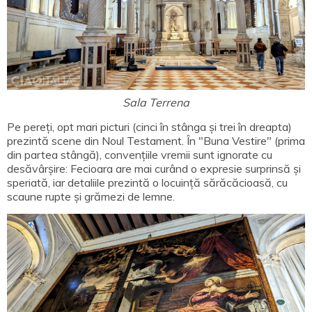
Sala Terrena
Pe pereți, opt mari picturi (cinci în stânga și trei în dreapta)
prezintă scene din Noul Testament. În "Buna Vestire" (prima
din partea stângă), convențiile vremii sunt ignorate cu
desăvârșire: Fecioara are mai curând o expresie surprinsă și
speriată, iar detaliile prezintă o locuință sărăcăcioasă, cu
scaune rupte și grămezi de lemne.