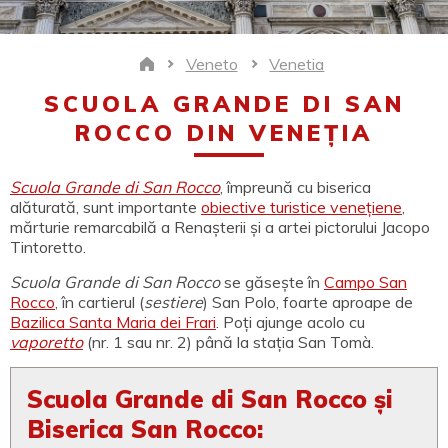
Veneto
Venetia
Home
SCUOLA GRANDE DI SAN
ROCCO DIN VENEȚIA
Scuola Grande di San Rocco
, împreună cu biserica
alăturată, sunt importante
obiective turistice venețiene
,
mărturie remarcabilă a Renașterii și a artei pictorului Jacopo
Tintoretto.
Scuola Grande di San Rocco
se găsește în
Campo San
Rocco
, în cartierul (
sestiere
) San Polo, foarte aproape de
Bazilica Santa Maria dei Frari
. Poți ajunge acolo cu
vaporetto
(nr. 1 sau nr. 2) până la stația San Tomà.
Scuola Grande di San Rocco și
Biserica San Rocco: