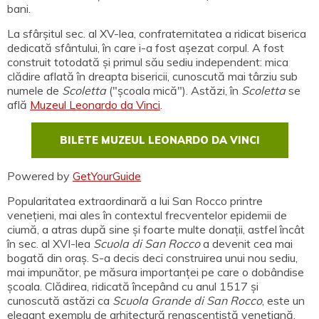
bani.
La sfârșitul sec. al XV-lea, confraternitatea a ridicat biserica
dedicată sfântului, în care i-a fost așezat corpul. A fost
construit totodată și primul său sediu independent: mica
clădire aflată în dreapta bisericii, cunoscută mai târziu sub
numele de
Scoletta
("școala mică"). Astăzi, în
Scoletta
se
află
Muzeul Leonardo da Vinci
.
BILETE MUZEUL LEONARDO DA VINCI
Powered by
GetYourGuide
Popularitatea extraordinară a lui San Rocco printre
venețieni, mai ales în contextul frecventelor epidemii de
ciumă, a atras după sine și foarte multe donații, astfel încât
în sec. al XVI-lea
Scuola di San Rocco
a devenit cea mai
bogată din oraș. S-a decis deci construirea unui nou sediu,
mai impunător, pe măsura importanței pe care o dobândise
școala. Clădirea, ridicată începând cu anul 1517 și
cunoscută astăzi ca
Scuola Grande di San Rocco
, este un
elegant exemplu de arhitectură renascentistă venețiană.