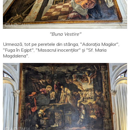
"Buna Vestire"
Urmează, tot pe peretele din stânga, "Adorația Magilor",
"Fuga în Egipt", "Masacrul inocenților" și "Sf. Maria
Magdalena".