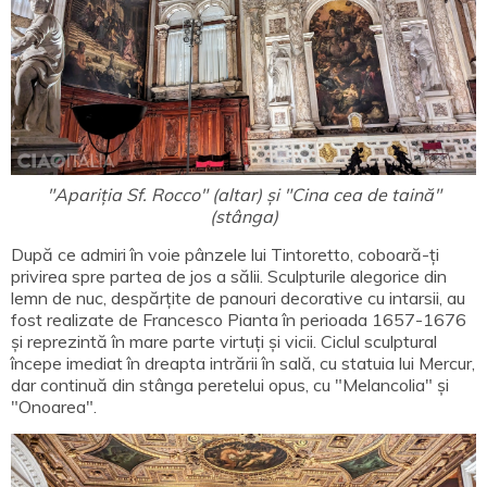
"Apariția Sf. Rocco" (altar) și "Cina cea de taină"
(stânga)
După ce admiri în voie pânzele lui Tintoretto, coboară-ți
privirea spre partea de jos a sălii. Sculpturile alegorice din
lemn de nuc, despărțite de panouri decorative cu intarsii, au
fost realizate de Francesco Pianta în perioada 1657-1676
și reprezintă în mare parte virtuți și vicii. Ciclul sculptural
începe imediat în dreapta intrării în sală, cu statuia lui Mercur,
dar continuă din stânga peretelui opus, cu "Melancolia" și
"Onoarea".