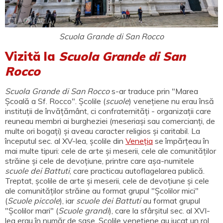
Scuola Grande di San Rocco
Vizită la
Scuola Grande di San
Rocco
Scuola Grande di San Rocco
s-ar traduce prin "Marea
Școală a Sf. Rocco". Școlile (
scuole
) venețiene nu erau însă
instituții de învățământ, ci confraternități - organizații care
reuneau membri ai burgheziei (meseriași sau comercianți, de
multe ori bogați) și aveau caracter religios și caritabil. La
începutul sec. al XV-lea, școlile din
Veneția
se împărțeau în
mai multe tipuri: cele de arte și meserii, cele ale comunităților
străine și cele de devoțiune, printre care așa-numitele
scuole dei Battuti
, care practicau autoflagelarea publică.
Treptat, școlile de arte și meserii, cele de devoțiune și cele
ale comunităților străine au format grupul "Școlilor mici"
(
Scuole piccole
), iar
scuole dei Battuti
au format grupul
"Școlilor mari" (
Scuole grandi
), care la sfârșitul sec. al XVI-
lea erau în număr de șase. Școlile venețiene au jucat un rol