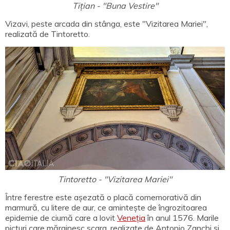
Tițian - "Buna Vestire"
Vizavi, peste arcada din stânga, este "Vizitarea Mariei",
realizată de Tintoretto.
Tintoretto - "Vizitarea Mariei"
Între ferestre este așezată o placă comemorativă din
marmură, cu litere de aur, ce amintește de îngrozitoarea
epidemie de ciumă care a lovit
Veneția
în anul 1576. Marile
picturi care mărginesc scara, realizate de Antonio Zanchi și