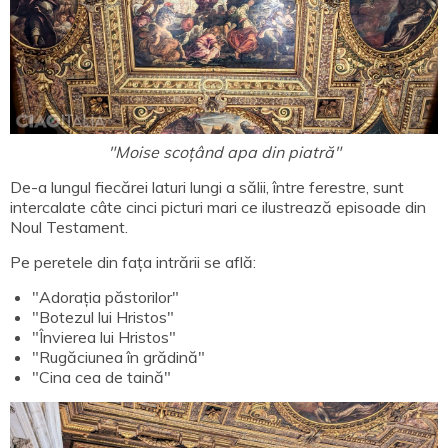
"Moise scoțând apa din piatră"
De-a lungul fiecărei laturi lungi a sălii, între ferestre, sunt
intercalate câte cinci picturi mari ce ilustrează episoade din
Noul Testament.
Pe peretele din fața intrării se află:
"Adorația păstorilor"
"Botezul lui Hristos"
"Învierea lui Hristos"
"Rugăciunea în grădină"
"Cina cea de taină"