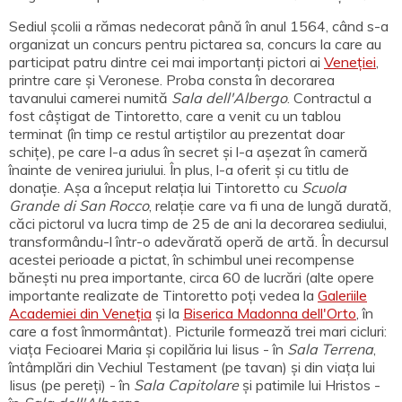
Sediul școlii a rămas nedecorat până în anul 1564, când s-a
organizat un concurs pentru pictarea sa, concurs la care au
participat patru dintre cei mai importanți pictori ai
Veneției
,
printre care și Veronese. Proba consta în decorarea
tavanului camerei numită
Sala dell'Albergo
. Contractul a
fost câștigat de Tintoretto, care a venit cu un tablou
terminat (în timp ce restul artiștilor au prezentat doar
schițe), pe care l-a adus în secret și l-a așezat în cameră
înainte de venirea juriului. În plus, l-a oferit și cu titlu de
donație. Așa a început relația lui Tintoretto cu
Scuola
Grande di San Rocco
, relație care va fi una de lungă durată,
căci pictorul va lucra timp de 25 de ani la decorarea sediului,
transformându-l într-o adevărată operă de artă. În decursul
acestei perioade a pictat, în schimbul unei recompense
bănești nu prea importante, circa 60 de lucrări (alte opere
importante realizate de Tintoretto poți vedea la
Galeriile
Academiei din Veneția
și la
Biserica Madonna dell'Orto
, în
care a fost înmormântat). Picturile formează trei mari cicluri:
viața Fecioarei Maria și copilăria lui Iisus - în
Sala Terrena
,
întâmplări din Vechiul Testament (pe tavan) și din viața lui
Iisus (pe pereți) - în
Sala Capitolare
și patimile lui Hristos -