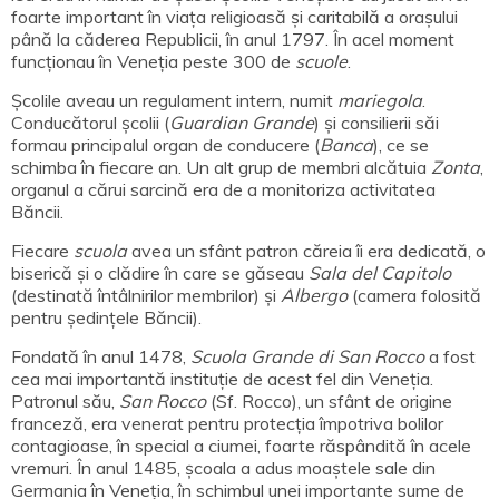
foarte important în viața religioasă și caritabilă a orașului
până la căderea Republicii, în anul 1797. În acel moment
funcționau în Veneția peste 300 de
scuole
.
Școlile aveau un regulament intern, numit
mariegola
.
Conducătorul școlii (
Guardian Grande
) și consilierii săi
formau principalul organ de conducere (
Banca
), ce se
schimba în fiecare an. Un alt grup de membri alcătuia
Zonta
,
organul a cărui sarcină era de a monitoriza activitatea
Băncii.
Fiecare
scuola
avea un sfânt patron căreia îi era dedicată, o
biserică și o clădire în care se găseau
Sala del Capitolo
(destinată întâlnirilor membrilor) și
Albergo
(camera folosită
pentru ședințele Băncii).
Fondată în anul 1478,
Scuola Grande di San Rocco
a fost
cea mai importantă instituție de acest fel din Veneția.
Patronul său,
San Rocco
(Sf. Rocco), un sfânt de origine
franceză, era venerat pentru protecția împotriva bolilor
contagioase, în special a ciumei, foarte răspândită în acele
vremuri. În anul 1485, școala a adus moaștele sale din
Germania în Veneția, în schimbul unei importante sume de