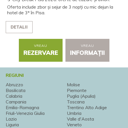
Oferta include zbor și sejur de 3 nopți cu mic dejun la
hotel de 3* în Pisa.
DETALII
VREAU
VREAU
REZERVARE
INFORMAȚII
REGIUNI
Abruzzo
Molise
Basilicata
Piemonte
Calabria
Puglia (Apulia)
Campania
Toscana
Emilia-Romagna
Trentino Alto Adige
Friuli-Venezia Giulia
Umbria
Lazio
Valle d'Aosta
Liguria
Veneto