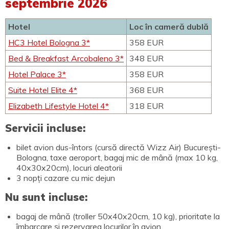
septembrie 2026
Hotel
Loc în cameră dublă
HC3 Hotel Bologna 3*
358 EUR
Bed & Breakfast Arcobaleno 3*
348 EUR
Hotel Palace 3*
358 EUR
Suite Hotel Elite 4*
368 EUR
Elizabeth Lifestyle Hotel 4*
318 EUR
Servicii incluse:
bilet avion dus-întors (cursă directă Wizz Air) București-
Bologna, taxe aeroport, bagaj mic de mână (max 10 kg,
40x30x20cm), locuri aleatorii
3 nopți cazare cu mic dejun
Nu sunt incluse:
bagaj de mână (troller 50x40x20cm, 10 kg), prioritate la
îmbarcare și rezervarea locurilor în avion