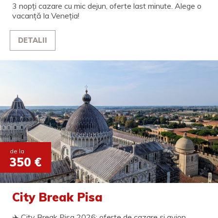
3 nopți cazare cu mic dejun, oferte last minute. Alege o
vacanță la Veneția!
DETALII
de la
350 €
City Break Pisa
✈️ City Break Pisa 2026: oferte de cazare și avion.