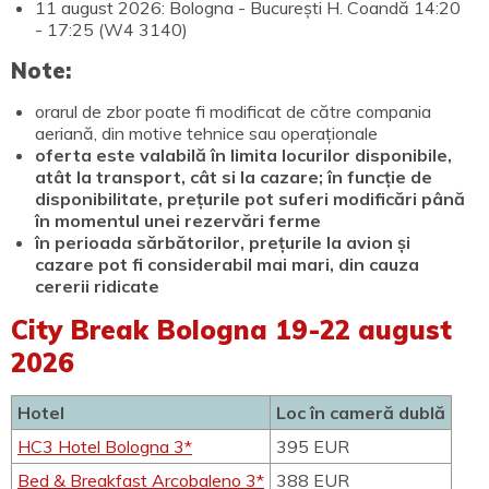
11 august 2026: Bologna - București H. Coandă 14:20
- 17:25 (W4 3140)
Note:
orarul de zbor poate fi modificat de către compania
aeriană, din motive tehnice sau operaționale
oferta este valabilă în limita locurilor disponibile,
atât la transport, cât si la cazare; în funcție de
disponibilitate, prețurile pot suferi modificări până
în momentul unei rezervări ferme
în perioada sărbătorilor, prețurile la avion și
cazare pot fi considerabil mai mari, din cauza
cererii ridicate
City Break Bologna 19-22 august
2026
Hotel
Loc în cameră dublă
HC3 Hotel Bologna 3*
395 EUR
Bed & Breakfast Arcobaleno 3*
388 EUR