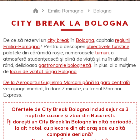
Emilia Romagna
Bologna
Home
CITY BREAK LA BOLOGNA
De ce să rezervi un
city break
în
Bologna
, capitala
regiunii
Emilia-Romagna
? Pentru a descoperi
obiectivele turistice
,
palatele din cărămidă roșie, numeroasele
turnuri
, o
atmosferă studențească și plină de viață și, nu în ultimul
rând, delicioasa
gastronomie bologneză
. În plus, ai o mulțime
de
locuri de vizitat lânga Bologna
.
De la Aeroportul Guglielmo Marconi până la gara centrală
vei ajunge imediat, în doar 7 minute, cu trenul Marconi
Express.
Ofertele de City Break Bologna includ sejur cu 3
nopți de cazare și zbor din București.
Îți dorești un City Break în Bologna în altă perioadă,
la alt hotel, cu plecare din alt oraș sau cu altă
companie aeriană?