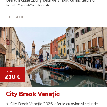
Oferta include zbor și sejur de 3 nopți cu mic dejun la
hotel 3* sau 4* în Florența.
DETALII
de la
210 €
City Break Veneția
✈️ City Break Veneția 2026: oferte cu avion și sejur de