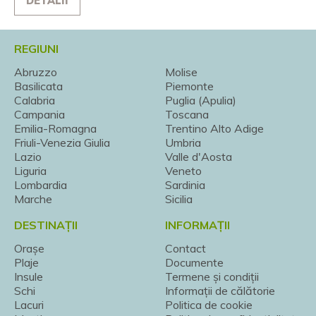
DETALII
REGIUNI
Abruzzo
Molise
Basilicata
Piemonte
Calabria
Puglia (Apulia)
Campania
Toscana
Emilia-Romagna
Trentino Alto Adige
Friuli-Venezia Giulia
Umbria
Lazio
Valle d'Aosta
Liguria
Veneto
Lombardia
Sardinia
Marche
Sicilia
DESTINAȚII
INFORMAȚII
Orașe
Contact
Plaje
Documente
Insule
Termene și condiții
Schi
Informații de călătorie
Lacuri
Politica de cookie