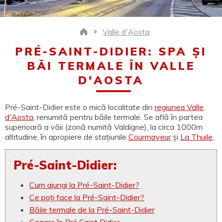
Valle d'Aosta
Home
PRÉ-SAINT-DIDIER: SPA ȘI
BĂI TERMALE ÎN VALLE
D'AOSTA
Pré-Saint-Didier este o mică localitate din
regiunea Valle
d'Aosta
, renumită pentru băile termale. Se află în partea
superioară a văii (zonă numită Valdigne), la circa 1000m
altitudine, în apropiere de stațiunile
Courmayeur
și
La Thuile
.
Pré-Saint-Didier:
Cum ajungi la Pré-Saint-Didier?
Ce poți face la Pré-Saint-Didier?
Băile termale de la Pré-Saint-Didier