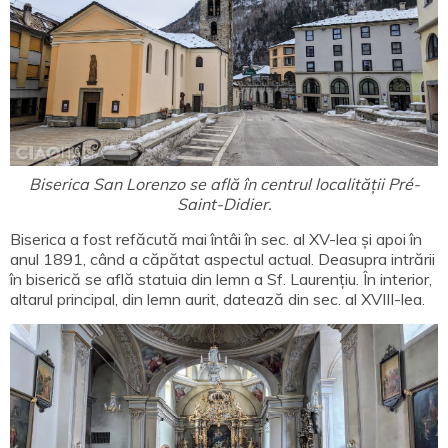
Biserica San Lorenzo se află în centrul localității Pré-
Saint-Didier.
Biserica a fost refăcută mai întâi în sec. al XV-lea și apoi în
anul 1891, când a căpătat aspectul actual. Deasupra intrării
în biserică se află statuia din lemn a Sf. Laurențiu. În interior,
altarul principal, din lemn aurit, datează din sec. al XVIII-lea.