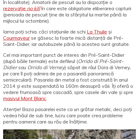
în localitate). Amatorii de pescuit au la dispoziție o
rezervație
no kill
în care este obligatorie eliberarea capturii
(perioada de pescuit ține de la sfârșitul lui martie până la
mijlocul lui octombrie).
Iarna poți schia, căci stațiunile de schi
La Thuile
și
Courmayeur
se găsesc la foarte mică distanță de Pré-
Saint-Didier, iar autobuzele până la acestea sunt gratuite.
Cel mai important punct de interes din Pré-Saint-Didier
(după băile termale) este defileul (
Orrido di Pré-Saint-
Didier
sau
Orrido di Verney
) săpat de râul Dora di Verney,
pe care îl poți admira de pe o pasarelă panoramică
semicirculară. Pasarela din metal a fost construită în anul
2014 și este suspendată la 160m deasupră văii. Îți oferă o
vedere frumoasă spre cascadă, spre casele din vale și spre
masivul Mont Blanc
.
Atenție! Baza pasarelei este ca un grătar metalic, deci poți
vedea hăul de sub tine, lucru care poate crea probleme
pentru oamenii care au rău de înălțime.