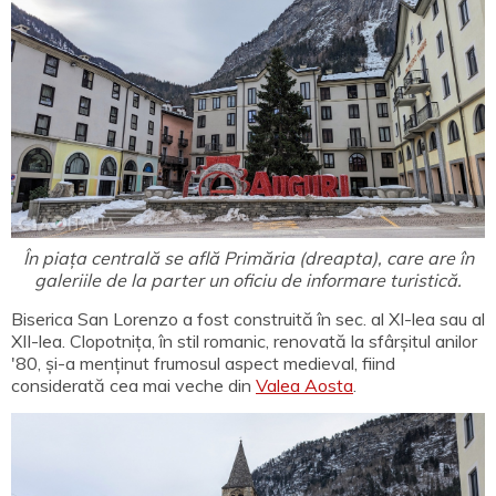
În piața centrală se află Primăria (dreapta), care are în
galeriile de la parter un oficiu de informare turistică.
Biserica San Lorenzo a fost construită în sec. al XI-lea sau al
XII-lea. Clopotnița, în stil romanic, renovată la sfârșitul anilor
'80, și-a menținut frumosul aspect medieval, fiind
considerată cea mai veche din
Valea Aosta
.