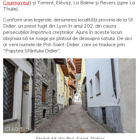
Courmayeur
) și Torrent, Elévaz, La Balme și Revers (spre La
Thuile).
Conform unei legende, denumirea localității provine de la Sf.
Didier, un preot fugit din Lyon în anul 202, din cauza
persecuțiilor împotriva creștinilor. Ajuns în aceste locuri,
obișnuia să se roage pe platoul de deasupra satului. De aici
ar veni numele de Pré-Saint-Didier, care se traduce prin
"Pajiștea Sfântului Didier".
Străduță din Pré-Saint-Didier