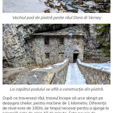
Vechiul pod de piatră peste râul Dora di Verney
La capătul podului se află o construcție din piatră.
După ce traversezi râul, traseul începe să urce abrupt pe
deasupra cheilor, pentru mai bine de 1 kilometru. Diferența
de nivel este de 180m, iar timpul necesar pentru a ajunge la
pasarelă este de circa 40 de minute. Este nevoie de