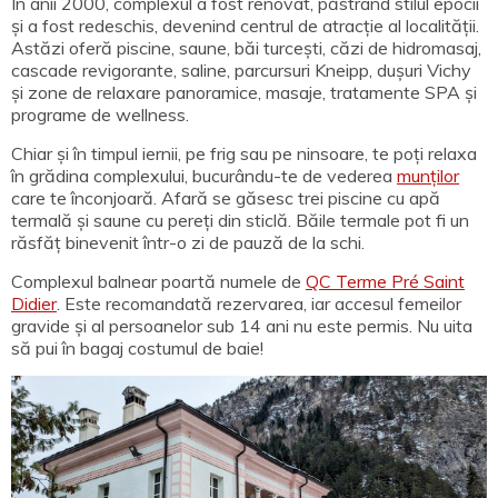
În anii 2000, complexul a fost renovat, păstrând stilul epocii
și a fost redeschis, devenind centrul de atracție al localității.
Astăzi oferă piscine, saune, băi turcești, căzi de hidromasaj,
cascade revigorante, saline, parcursuri Kneipp, dușuri Vichy
și zone de relaxare panoramice, masaje, tratamente SPA și
programe de wellness.
Chiar și în timpul iernii, pe frig sau pe ninsoare, te poți relaxa
în grădina complexului, bucurându-te de vederea
munților
care te înconjoară. Afară se găsesc trei piscine cu apă
termală și saune cu pereți din sticlă. Băile termale pot fi un
răsfăț binevenit într-o zi de pauză de la schi.
Complexul balnear poartă numele de
QC Terme Pré Saint
Didier
. Este recomandată rezervarea, iar accesul femeilor
gravide și al persoanelor sub 14 ani nu este permis. Nu uita
să pui în bagaj costumul de baie!