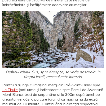
îmbrăcăminte și încălțăminte adecvate drumețiilor.
Defileul râului. Sus, spre dreapta, se vede pasarela. În
timpul iernii, accesul este interzis.
Pentru a ajunge cu mașina, mergi din Pré-Saint-Didier spre
La Thuile
(poți urma și indicatoarele spre Parcul de Aventură
Mont Blanc), treci de serpentine și, la 300m după tunel, pe
dreapta, vei găsi o parcare (drumul cu mașina nu durează
mai mult de 10 minute). Continuând în direcția respectivă,