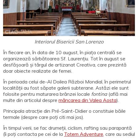
Interiorul Bisericii San Lorenzo
În fiecare an, în data de 10 august, în piața centrală se
organizează sărbătoarea Sf. Laurențiu. Tot în august se
desfășoară și târgul de artizanat Creativa, care prezintă
doar obiecte realizate de femei.
În perioada celui de-Al Doilea Război Mondial, în perimetrul
localității au fost săpate galerii subterane. Astăzi ele sunt
folosite pentru maturarea brânzei locale
fontina
(află mai
multe din articolul despre
mâncarea din Valea Aosta
).
Principala atracție din Pré-Saint-Didier o constituie băile
termale (despre care poți citi mai jos).
În timpul verii, se fac drumeții, ciclism, rafting sau parapantă
(îi poți contacta pe cei de la
Totem Adventure
, care au sediul