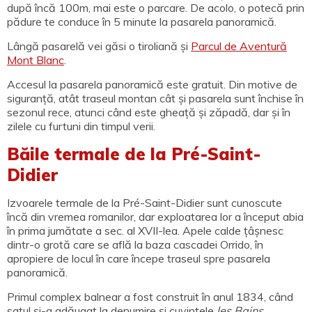
după încă 100m, mai este o parcare. De acolo, o potecă prin
pădure te conduce în 5 minute la pasarela panoramică.
Lângă pasarelă vei găsi o tiroliană și
Parcul de Aventură
Mont Blanc
.
Accesul la pasarela panoramică este gratuit. Din motive de
siguranță, atât traseul montan cât și pasarela sunt închise în
sezonul rece, atunci când este gheață și zăpadă, dar și în
zilele cu furtuni din timpul verii.
Băile termale de la Pré-Saint-
Didier
Izvoarele termale de la Pré-Saint-Didier sunt cunoscute
încă din vremea romanilor, dar exploatarea lor a început abia
în prima jumătate a sec. al XVII-lea. Apele calde țâșnesc
dintr-o grotă care se află la baza cascadei Orrido, în
apropiere de locul în care începe traseul spre pasarela
panoramică.
Primul complex balnear a fost construit în anul 1834, când
satul și-a adăugat la denumire și cuvintele
les Bains