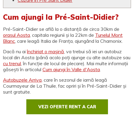
Cazare în Pré Saint Didier
Cum ajungi la Pré-Saint-Didier?
Pré-Saint-Didier se află la o distanță de circa 30km de
orașul Aosta
, capitala regiunii și la 22km de
Tunelul Mont
Blanc
, care leagă Italia de Franța, ajungând la Chamonix.
Dacă nu ai
închiriat o mașină
, va trebui să iei un autobuz
local din Aosta (până acolo poți ajunge cu alte autobuze sau
cu trenul
, în funcție de locul de plecare). Mai multe informații
găsești în articolul
Cum ajungi în Valle d'Aosta
.
Autobuzele Arriva
, care în sezonul de iarnă leagă
Courmayeur de La Thuile, fac opriri și în Pré-Saint-Didier și
sunt gratuite.
VEZI OFERTE RENT A CAR