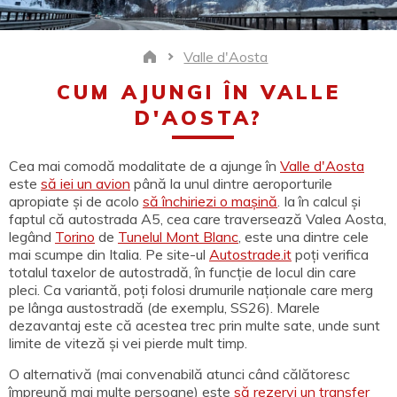
Valle d'Aosta
Home
CUM AJUNGI ÎN VALLE
D'AOSTA?
Cea mai comodă modalitate de a ajunge în
Valle d'Aosta
este
să iei un avion
până la unul dintre aeroporturile
apropiate și de acolo
să închiriezi o mașină
. Ia în calcul și
faptul că autostrada A5, cea care traversează Valea Aosta,
legând
Torino
de
Tunelul Mont Blanc
, este una dintre cele
mai scumpe din Italia. Pe site-ul
Autostrade.it
poți verifica
totalul taxelor de autostradă, în funcție de locul din care
pleci. Ca variantă, poți folosi drumurile naționale care merg
pe lânga austostradă (de exemplu, SS26). Marele
dezavantaj este că acestea trec prin multe sate, unde sunt
limite de viteză și vei pierde mult timp.
O alternativă (mai convenabilă atunci când călătoresc
împreună mai multe persoane) este
să rezervi un transfer