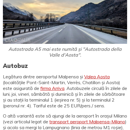
Autostrada A5 mai este numită și "Autostrada della
Valle d'Aosta".
Autobuz
Legătura dintre aeroportul Malpensa și
Valea Aosta
(localitățile Pont-Saint-Martin, Verrès, Chatillon și Aosta)
este asigurată de
firma Arriva
. Autobuzele circulă în zilele de
luni, joi, vineri, sâmbătă și duminică și în zilele de sărbătoare
și au stații la terminalul 1 (ieșirea nr. 5) și la terminalul 2
(peronul nr. 4). Tariful este de 25 EUR/pers./ sens.
O altă variantă este să ajungi de la aeroport în orașul Milano
(vezi articolul legat de
transport aeroport Malpensa-Milano
)
și acolo sa mergi la Lampugnano (linia de metrou M1 roșie),