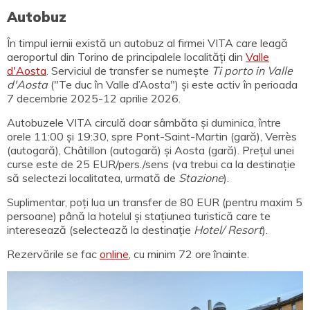
Autobuz
În timpul iernii există un autobuz al firmei VITA care leagă
aeroportul din Torino de principalele localități din
Valle
d'Aosta
. Serviciul de transfer se numește
Ti porto in Valle
d'Aosta
("Te duc în Valle d’Aosta") și este activ în perioada
7 decembrie 2025-12 aprilie 2026.
Autobuzele VITA circulă doar sâmbăta și duminica, între
orele 11:00 și 19:30, spre Pont-Saint-Martin (gară), Verrès
(autogară), Châtillon (autogară) și Aosta (gară). Prețul unei
curse este de 25 EUR/pers./sens (va trebui ca la destinație
să selectezi localitatea, urmată de
Stazione
).
Suplimentar, poți lua un transfer de 80 EUR (pentru maxim 5
persoane) până la hotelul și stațiunea turistică care te
interesează (selectează la destinație
Hotel/ Resort
).
Rezervările se fac
online
, cu minim 72 ore înainte.