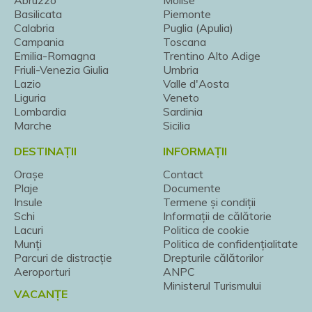
Abruzzo
Molise
Basilicata
Piemonte
Calabria
Puglia (Apulia)
Campania
Toscana
Emilia-Romagna
Trentino Alto Adige
Friuli-Venezia Giulia
Umbria
Lazio
Valle d'Aosta
Liguria
Veneto
Lombardia
Sardinia
Marche
Sicilia
DESTINAȚII
INFORMAȚII
Orașe
Contact
Plaje
Documente
Insule
Termene și condiții
Schi
Informații de călătorie
Lacuri
Politica de cookie
Munți
Politica de confidențialitate
Parcuri de distracție
Drepturile călătorilor
Aeroporturi
ANPC
Ministerul Turismului
VACANȚE