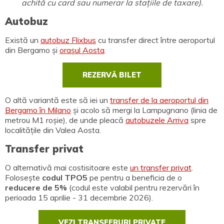
achită cu card sau numerar la stațiile de taxare).
Autobuz
Există un
autobuz Flixbus
cu transfer direct între aeroportul
din Bergamo și
orașul Aosta
.
REZERVĂ BILET
O altă variantă este să iei un
transfer de la aeroportul din
Bergamo în Milano
și acolo să mergi la Lampugnano (linia de
metrou M1 roșie), de unde pleacă
autobuzele Arriva
spre
localitățile din Valea Aosta.
Transfer privat
O alternativă mai costisitoare este
un transfer privat
.
Folosește
codul TPO5
pe pentru a beneficia de o
reducere de 5%
(codul este valabil pentru rezervări în
perioada 15 aprilie - 31 decembrie 2026).
VEZI TRANSFERURI PRIVATE