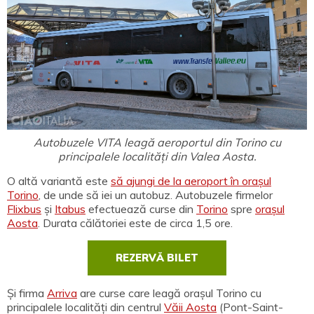
Autobuzele VITA leagă aeroportul din Torino cu
principalele localități din Valea Aosta.
O altă variantă este
să ajungi de la aeroport în orașul
Torino
, de unde să iei un autobuz. Autobuzele firmelor
Flixbus
și
Itabus
efectuează curse din
Torino
spre
orașul
Aosta
. Durata călătoriei este de circa 1,5 ore.
REZERVĂ BILET
Și firma
Arriva
are curse care leagă orașul Torino cu
principalele localități din centrul
Văii Aosta
(Pont-Saint-