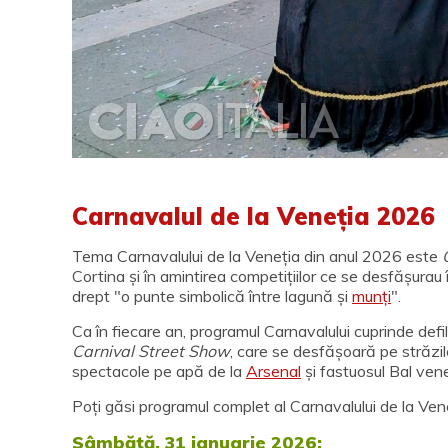
Carnavalul de la Veneția 2026
Tema Carnavalului de la Veneția din anul 2026 este
Cortina și în amintirea competițiilor ce se desfășurau
drept "o punte simbolică între lagună și
munți
".
Ca în fiecare an, programul Carnavalului cuprinde defi
Carnival Street Show
, care se desfășoară pe străzile
spectacole pe apă de la
Arsenal
și fastuosul Bal ven
Poți găsi programul complet al Carnavalului de la Ve
Sâmbătă, 31 ianuarie 2026: