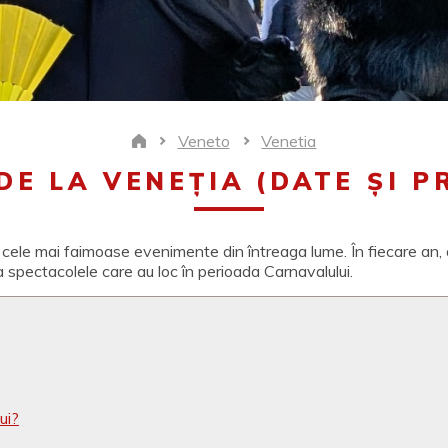
Veneto
Venetia
Home
DE LA VENEȚIA (DATE ȘI P
e cele mai faimoase evenimente din întreaga lume. În fiecare an, 
 spectacolele care au loc în perioada Carnavalului.
ui?