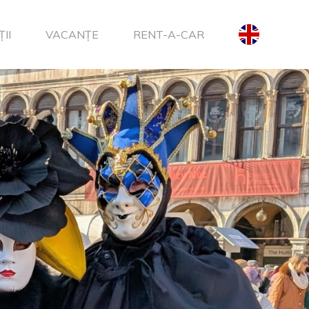
II
VACANȚE
RENT-A-CAR