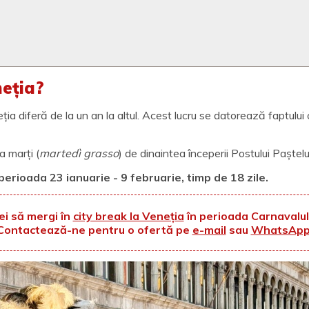
neția?
ia diferă de la un an la altul. Acest lucru se datorează faptulu
a marți (
martedì grasso
) de dinaintea începerii Postului Paștelu
perioada 23 ianuarie - 9 februarie, timp de 18 zile.
ei să mergi în
city break la Veneția
în perioada Carnavalul
Contactează-ne pentru o ofertă pe
e-mail
sau
WhatsAp