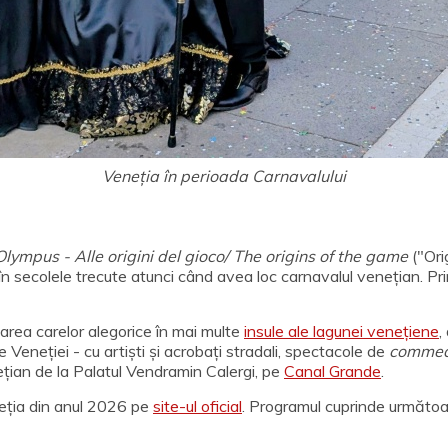
Veneția în perioada Carnavalului
Olympus - Alle origini del gioco/ The origins of the game
("Orig
 în secolele trecute atunci când avea loc carnavalul venețian. Pr
larea carelor alegorice în mai multe
insule ale lagunei venețiene
,
 Veneției - cu artiști și acrobați stradali, spectacole de
commedi
ețian de la Palatul Vendramin Calergi, pe
Canal Grande
.
neția din anul 2026 pe
site-ul oficial
. Programul cuprinde următo