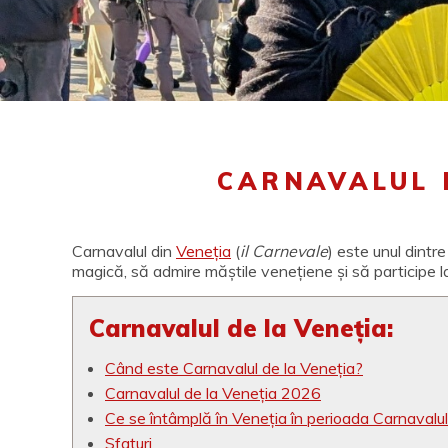
CARNAVALUL 
Carnavalul din
Veneția
(
il Carnevale
) este unul dintr
magică, să admire măștile venețiene și să participe la
Carnavalul de la Veneția:
Când este Carnavalul de la Veneția?
Carnavalul de la Veneția 2026
Ce se întâmplă în Veneția în perioada Carnavalul
Sfaturi