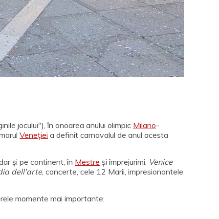
inile jocului"), în onoarea anului olimpic
Milano
-
imarul
Veneției
a definit carnavalul de anul acesta
 dar și pe continent, în
Mestre
și împrejurimi,
Venice
a dell'arte
, concerte, cele 12 Marii, impresionantele
arele momente mai importante: