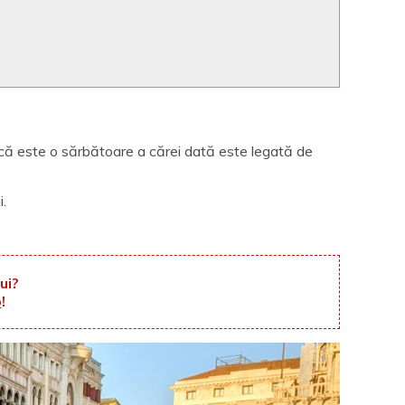
i că este o sărbătoare a cărei dată este legată de
i.
ui?
p
!