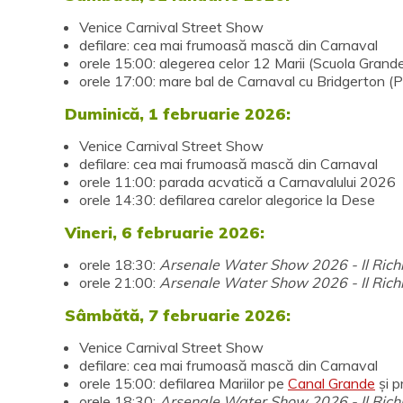
Venice Carnival Street Show
defilare: cea mai frumoasă mască din Carnaval
orele 15:00: alegerea celor 12 Marii (Scuola Grand
orele 17:00: mare bal de Carnaval cu Bridgerton 
Duminică, 1 februarie 2026:
Venice Carnival Street Show
defilare: cea mai frumoasă mască din Carnaval
orele 11:00: parada acvatică a Carnavalului 2026
orele 14:30: defilarea carelor alegorice la Dese
Vineri, 6 februarie 2026:
orele 18:30:
Arsenale Water Show 2026 - Il Rich
orele 21:00:
Arsenale Water Show 2026 - Il Rich
Sâmbătă, 7 februarie 2026:
Venice Carnival Street Show
defilare: cea mai frumoasă mască din Carnaval
orele 15:00: defilarea Mariilor pe
Canal Grande
și p
orele 18:30:
Arsenale Water Show 2026 - Il Rich